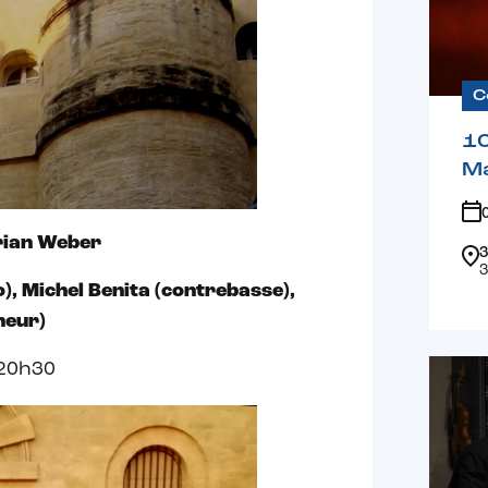
C
1
Ma
orian Weber
3
3
), Michel Benita (contrebasse),
neur)
, 20h30