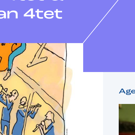
n 4tet
Ag