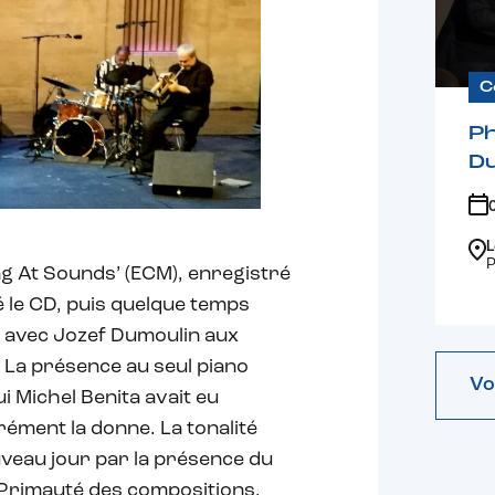
C
Ph
D
L
P
ng At Sounds’ (ECM), enregistré
é le CD, puis quelque temps
s avec Jozef Dumoulin aux
. La présence au seul piano
Vo
i Michel Benita avait eu
ément la donne. La tonalité
uveau jour par la présence du
. Primauté des compositions,