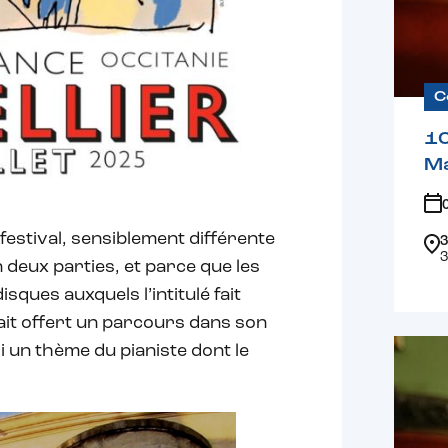
C
1
Ma
estival, sensiblement différente
3
3
n deux parties, et parce que les
ues auxquels l’intitulé fait
ait offert un parcours dans son
i un thème du pianiste dont le