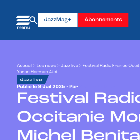
Panneau de gestion des cookies
JazzMag+
Abonnements
Accueil
>
Les news
>
Jazz live
>
Festival Radio France Occit
Yaron Herman 4tet
Jazz live
Publié le 9 Juil 2025 • Par
Xavier Prévost
Festival Rad
Occitanie Mon
Michel Benita