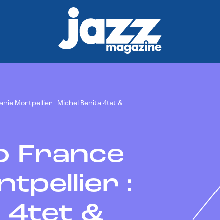
anie Montpellier : Michel Benita 4tet &
io France
tpellier :
 4tet &