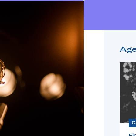
Ag
C
Fl