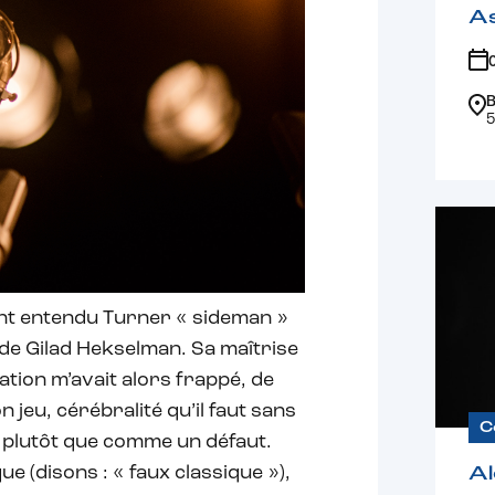
A
B
5
ant entendu Turner « sideman »
de Gilad Hekselman. Sa maîtrise
tion m’avait alors frappé, de
jeu, cérébralité qu’il faut sans
C
plutôt que comme un défaut.
e (disons : « faux classique »),
Al