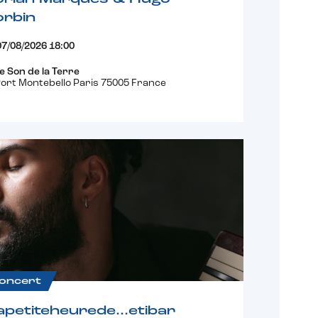
orbin
07/08/2026 18:00
e Son de la Terre
ort Montebello Paris 75005 France
oncert
apetiteheurede…etibar