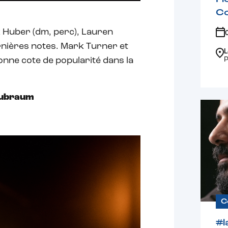
C
ex Huber (dm, perc), Lauren
ernières notes. Mark Turner et
L
P
onne cote de popularité dans la
lubraum
C
#l