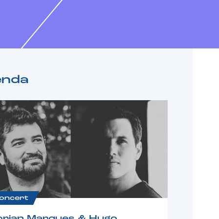
enda
oncert
orian Marques & Hugo