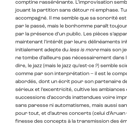
comptine rassérénante. L’improvisation sembl
jouant la partition sans détour ni emphase. T
accompagné. Il me semble que sa sonorité est mo
par le passé, mais le bonhomme paraît toujou
par la présence d’un public. Les pièces s’appa
maintenant l’intérêt par leurs délinéaments in
initialement adepte du
less is more
mais son je
ne tombe d’ailleurs pas nécessairement dans l
dire, le jazz (mais le jazz qu’est-ce ?) semble 
comme par son interprétation – il est le comp
abordés, dont un écrit pour son partenaire d
sérieux et l’excentricité, cultive les ambiances
successions d’accords inattendues voire impr
sans paresse ni automatismes, mais aussi sans
pour tout, et d’autres concerts (celui d’Aruan
finesse des concepts à la transmission des é