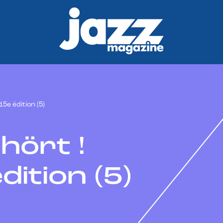
15e édition (5)
hört !
dition (5)