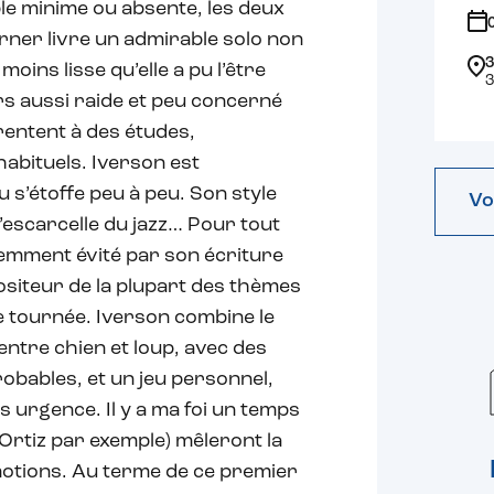
e minime ou absente, les deux
urner livre un admirable solo non
3
ins lisse qu’elle a pu l’être
3
rs aussi raide et peu concerné
rentent à des études,
habituels. Iverson est
u s’étoffe peu à peu. Son style
Vo
’escarcelle du jazz… Pour tout
sciemment évité par son écriture
ositeur de la plupart des thèmes
e tournée. Iverson combine le
 entre chien et loup, avec des
obables, et un jeu personnel,
 urgence. Il y a ma foi un temps
 Ortiz par exemple) mêleront la
motions. Au terme de ce premier