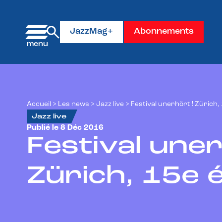
Panneau de gestion des cookies
JazzMag+
Abonnements
Accueil
>
Les news
>
Jazz live
>
Festival unerhört ! Zürich, 
Jazz live
Publié le 8 Déc 2016
Festival uner
Zürich, 15e é