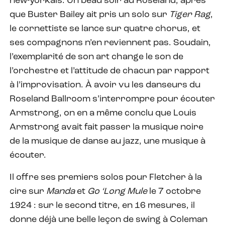
new-yorkais. Un beau soir au Roseland, après
que Buster Bailey ait pris un solo sur
Tiger Rag
,
le cornettiste se lance sur quatre chorus, et
ses compagnons n’en reviennent pas. Soudain,
l’exemplarité de son art change le son de
l’orchestre et l’attitude de chacun par rapport
à l’improvisation. À avoir vu les danseurs du
Roseland Ballroom s’interrompre pour écouter
Armstrong, on en a même conclu que Louis
Armstrong avait fait passer la musique noire
de la musique de danse au jazz, une musique à
écouter.
Il offre ses premiers solos pour Fletcher à la
cire sur
Manda
et
Go ‘Long Mule
le 7 octobre
1924 : sur le second titre, en 16 mesures, il
donne déjà une belle leçon de swing à Coleman