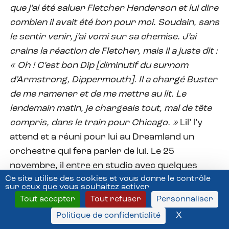
que j’ai été saluer Fletcher Henderson et lui dire
combien il avait été bon pour moi. Soudain, sans
le sentir venir, j’ai vomi sur sa chemise. J’ai
crains la réaction de Fletcher, mais il a juste dit :
« Oh ! C’est bon Dip [diminutif du surnom
d’Armstrong, Dippermouth]. Il a chargé Buster
de me ramener et de me mettre au lit. Le
lendemain matin, je chargeais tout, mal de tête
compris, dans le train pour Chicago. »
Lil’ l’y
attend et a réuni pour lui au Dreamland un
orchestre qui fera parler de lui. Le 25
novembre, il entre en studio avec quelques
Ce site utilise des cookies et vous donne le contrôle
amis néo-orléanais pour enregistrer les
sur ceux que vous souhaitez activer
premières faces des historiques Hot Five, dont
Tout accepter
Tout refuser
Personnaliser
un
Gut Bucket Blues
où il peut enfin donner de
X
Masquer l
Politique de confidentialité
la voix à sa guise.