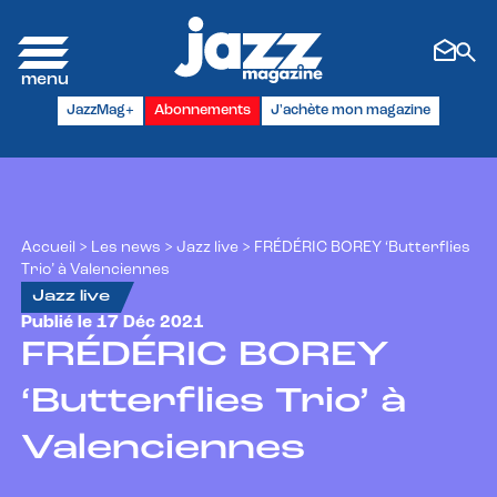
Panneau de gestion des cookies
JazzMag+
Abonnements
J'achète mon magazine
Accueil
>
Les news
>
Jazz live
>
FRÉDÉRIC BOREY ‘Butterflies
Trio’ à Valenciennes
Jazz live
Publié le 17 Déc 2021
FRÉDÉRIC BOREY
‘Butterflies Trio’ à
Valenciennes