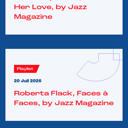
Her Love, by Jazz
Magazine
Playlist
20 Juil 2026
Roberta Flack, Faces à
Faces, by Jazz Magazine