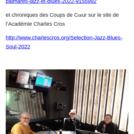
palmares-jazz-et-blues-2022-9155992
et chroniques des Coups de C
œ
ur sur le site de
l’Académie Charles Cros
http://www.charlescros.org/Selection-Jazz-Blues-
Soul-2022