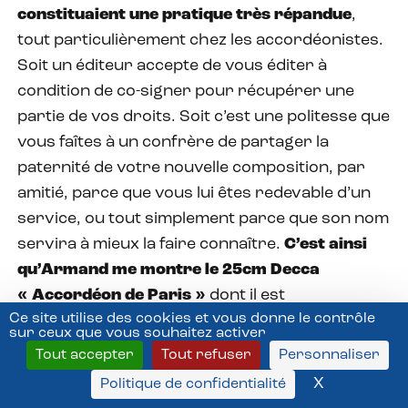
constituaient une pratique très répandue
,
tout particulièrement chez les accordéonistes.
Soit un éditeur accepte de vous éditer à
condition de co-signer pour récupérer une
partie de vos droits. Soit c’est une politesse que
vous faîtes à un confrère de partager la
paternité de votre nouvelle composition, par
amitié, parce que vous lui êtes redevable d’un
service, ou tout simplement parce que son nom
servira à mieux la faire connaître.
C’est ainsi
qu’Armand me montre le 25cm Decca
« Accordéon de Paris »
dont il est
Ce site utilise des cookies et vous donne le contrôle
l’accordéoniste mais qui est publié
sous le nom
sur ceux que vous souhaitez activer
de Roger Vaysse
. Il y joue notamment une
Tout accepter
Tout refuser
Personnaliser
samba (
Caracas
) et une
Valse du diable
de
X
Masquer l
Politique de confidentialité
Charley Bazin, un java-mazura (
Avalanche
) de