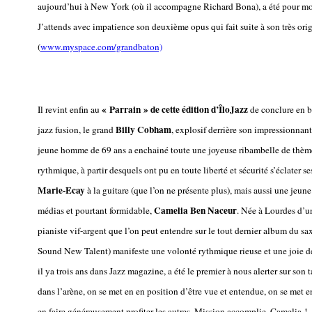
aujourd’hui à New York (où il accompagne Richard Bona), a été pour moi
J’attends avec impatience son deuxième opus qui fait suite à son très or
(
www.myspace.com/grandbaton)
« Parrain » de cette édition d’ÎloJazz
Il revint enfin au
de conclure en be
Billy Cobham
jazz fusion, le grand
, explosif derrière son impressionnant
jeune homme de 69 ans a enchainé toute une joyeuse ribambelle de thème
rythmique, à partir desquels ont pu en toute liberté et sécurité s’éclater 
Marie-Ecay
à la guitare (que l’on ne présente plus), mais aussi une jeu
Camelia Ben Naceur
médias et pourtant formidable,
. Née à Lourdes d’u
pianiste vif-argent que l’on peut entendre sur le tout dernier album du 
Sound New Talent) manifeste une volonté rythmique rieuse et une joie d
il ya trois ans dans Jazz magazine, a été le premier à nous alerter sur son t
dans l’arène, on se met en en position d’être vue et entendue, on se met en
en faire généreusement profiter les autres. Mission accomplie, Camelia !