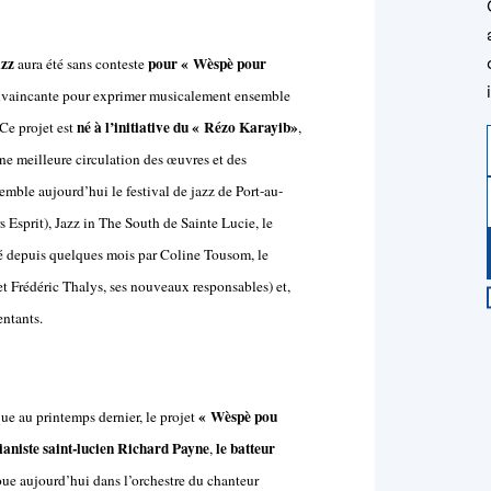
azz
pour « Wèspè pour
aura été sans conteste
convaincante pour exprimer musicalement ensemble
né à l’initiative du « Rézo Karayib»
 Ce projet est
,
ne meilleure circulation des œuvres et des
emble aujourd’hui le festival de jazz de Port-au-
 Esprit), Jazz in The South de Sainte Lucie, le
gé depuis quelques mois par Coline Tousom, le
t Frédéric Thalys, ses nouveaux responsables) et,
entants.
« Wèspè pou
ue au printemps dernier, le projet
pianiste saint-lucien Richard Payne
le batteur
,
ue aujourd’hui dans l’orchestre du chanteur