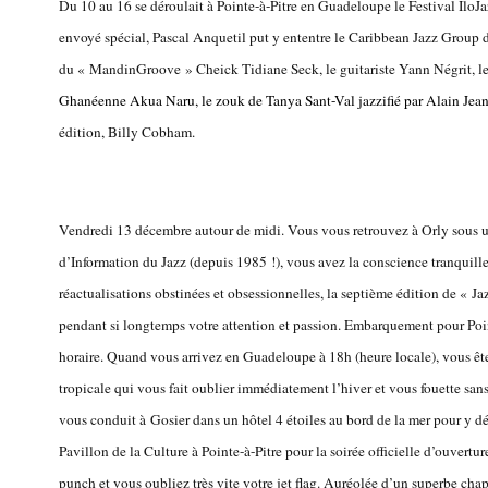
Du 10 au 16 se déroulait à Pointe-à-Pitre en Guadeloupe le Festival ÎloJa
envoyé spécial, Pascal Anquetil put y ententre
le Caribbean Jazz Group 
du « MandinGroove »
Cheick Tidiane Seck, le guitariste
Yann Négrit,
l
Ghanéenne Akua Naru, le zouk de
Tanya Sant-Val jazzifié par Alain Jean
édition, Billy Cobham.
Vendredi 13 décembre autour de midi. Vous vous retrouvez à Orly sous u
d’Information du Jazz (depuis 1985 !), vous avez la conscience tranquille
réactualisations obstinées et obsessionnelles, la septième édition de « Ja
pendant si longtemps votre attention et passion. Embarquement pour Poin
horaire. Quand vous arrivez en Guadeloupe à 18h (heure locale), vous ête
tropicale qui vous fait oublier immédiatement l’hiver et vous fouette sa
vous conduit à Gosier dans un hôtel 4 étoiles au bord de la mer pour y dép
Pavillon de la Culture à Pointe-à-Pitre pour la soirée officielle d’ouvertur
punch et vous oubliez très vite votre jet flag. Auréolée d’un superbe cha