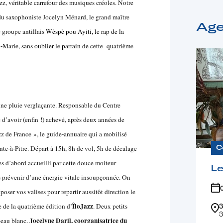
zz, véritable carrefour des musiques créoles. Notre
du saxophoniste Jocelyn Ménard,
le grand maître
Ag
e groupe antillais
Wèspè pou Ayiti, le rap de la
-Marie, sans oublier le parrain de cette
quatrième
ne pluie verglaçante. Responsable du Centre
 d’avoir (enfin !) achevé, après deux années de
zz de France », le guide-annuaire qui a mobilisé
te-à-Pitre. Départ à 15h, 8h de vol, 5h de décalage
C
s d’abord accueilli par cette douce moiteur
Le
ns prévenir d’une énergie vitale insoupçonnée. On
oser vos valises pour repartir aussitôt direction le
ÎloJazz
e de la quatrième édition d’
. Deux petits
3
3
Jocelyne Daril, coorganisatrice du
peau blanc,