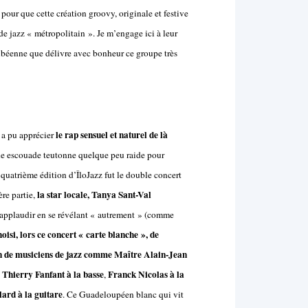
pour que cette création groovy, originale et festive
e jazz « métropolitain ». Je m’engage ici à leur
ribéenne que délivre avec bonheur ce groupe très
le rap sensuel et naturel de là
 a pu apprécier
ne escouade teutonne quelque peu raide pour
 quatrième édition d’ÎloJazz fut le double concert
la star locale, Tanya Sant-Val
re partie,
’applaudir en se révélant « autrement » (comme
isi, lors ce concert « carte blanche », de
on de musiciens de jazz comme Maître Alain-Jean
Thierry Fanfant à la basse
Franck Nicolas à la
,
,
ard à la guitare
. Ce Guadeloupéen blanc qui vit