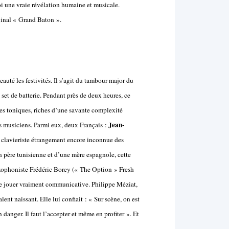
 une vraie révélation humaine et musicale.
iginal « Grand Baton ».
auté les festivités. Il s’agit du tambour major du
 set de batterie. Pendant près de deux heures, ce
s toniques, riches d’une savante complexité
Jean-
ses musiciens. Parmi eux, deux Français :
ne clavieriste étrangement encore inconnue des
n père tunisienne et d’une mère espagnole, cette
saxophoniste Frédéric Borey (« The Option » Fresh
e jouer vraiment communicative. Philippe Méziat,
alent naissant. Elle lui confiait : « Sur scène, on est
 danger. Il faut l’accepter et même en profiter ». Et