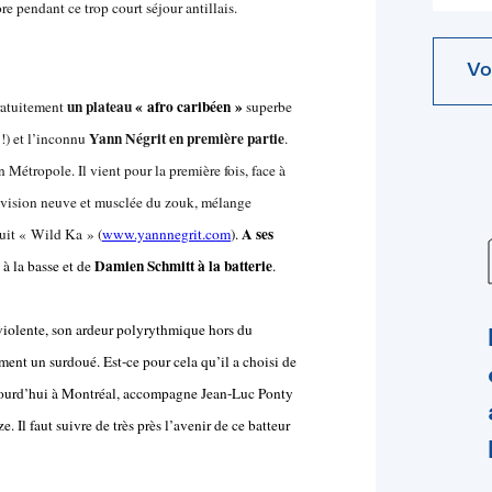
e pendant ce trop court séjour antillais.
Vo
un plateau
« afro caribéen »
gratuitement
superbe
Yann Négrit en première partie
!) et l’inconnu
.
n Métropole. Il vient pour la première fois, face à
sa vision neuve et musclée du zouk, mélange
A ses
uit « Wild Ka » (
www.yannnegrit.com
).
Damien Schmitt à la batterie
à la basse et de
.
 violente, son ardeur polyrythmique hors du
t un surdoué. Est-ce pour cela qu’il a choisi de
 aujourd’hui à Montréal, accompagne Jean-Luc Ponty
 Il faut suivre de très près l’avenir de ce batteur