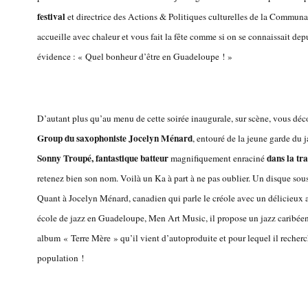
festival
et
directrice des Actions & Politiques culturelles de la Commun
accueille avec chaleur et vous fait la fête comme si on se connaissait d
évidence : « Quel bonheur d’être en Guadeloupe ! »
D’autant plus qu’au menu de cette soirée inaugurale, sur scène, vous déc
Group
du saxophoniste Jocelyn Ménard
, entouré de la jeune garde du j
Sonny Troupé, fantastique batteur
dans la t
magnifiquement enraciné
retenez bien son nom. Voilà un Ka à part à ne pas oublier. Un disque sou
Quant à Jocelyn Ménard, canadien qui parle le créole avec un délicieux 
école de jazz en Guadeloupe, Men Art Music, il propose un jazz caribéen
album « Terre Mère » qu’il vient d’autoproduite et pour lequel il recherc
population !