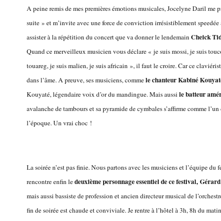
A peine remis de mes premières émotions musicales, Jocelyne Daril me pr
suite » et m’invite avec une force de conviction irrésistiblement speedée
Cheick Ti
assister à la répétition du concert que va donner le lendemain
Quand ce merveilleux musicien vous déclare
« je suis mossi, je suis touc
touareg, je suis malien, je suis africain », il faut le croire. Car ce claviéris
le chanteur
Kabiné Kouyat
dans l’âme. A preuve, ses musiciens, comm
e
le batteur amé
Kouyaté, légendaire voix d’or du mandingue. Mais aussi
avalanche de tambours et sa pyramide de cymbales s’affirme comme l’un d
l’époque. Un vrai choc !
La soirée n’est pas finie. Nous partons avec les musiciens et l’équipe du f
deuxième personnage essentiel de ce festival, Gérard
rencontre enfin le
mais aussi bassiste de profession et ancien directeur musical de l’orchest
fin de soirée est chaude et conviviale. Je rentre à l’hôtel à 3h, 8h du mati