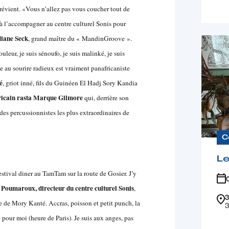
évient. «Vous n’allez pas vous coucher tout de
 à l’accompagner au centre culturel Sonis pour
diane Seck
, grand maître du « MandinGroove ».
ouleur, je suis sénoufo, je suis malinké, je suis
te
au sourire radieux
est vraiment panafricaniste
é
, griot inné,
fils du Guinéen El Hadj Sory Kandia
ricain rasta Marque Gilmore
qui, derrière son
es percussionnistes les plus extraordinaires de
C
Le
estival diner au TamTam sur la route de Gosier. J’y
 Poumaroux, directeur du centre culturel Sonis
,
3
re de Mory Kanté. Accras, poisson et petit punch, la
3
n pour moi (heure de Paris). Je suis aux anges, pas