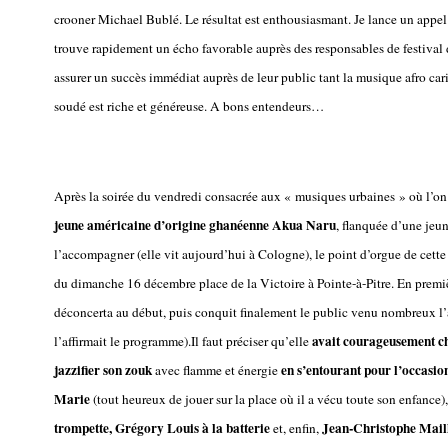
crooner Michael Bublé. Le résultat est enthousiasmant. Je lance un appel 
trouve rapidement un écho favorable auprès des responsables de festival d
assurer un succès immédiat auprès de leur public tant la musique afro ca
soudé est riche et généreuse. A bons entendeurs…
Après la soirée du vendredi consacrée aux « musiques urbaines » où l’on
jeune américaine d’origine ghanéenne Akua Naru
, flanquée d’une jeu
l’accompagner (elle vit aujourd’hui à Cologne), le point d’orgue de cette
du dimanche 16 décembre place de la Victoire à Pointe-à-Pitre. En premiè
déconcerta au début, puis conquit finalement le public venu nombreux l
avait courageusement cho
l’affirmait le programme).Il faut préciser qu’elle
jazzifier son zouk
en s’entourant pour l’occasi
avec flamme et énergie
Marie
(tout heureux de jouer sur la place où il a vécu toute son enfance)
trompette, Grégory Louis à la batterie
Jean-Christophe Maill
et, enfin,