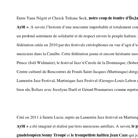
notre coup de foudre d’ÎloJ
Entre Yann Négrit et Cheick Tidiane Seck,
Ayiti »
. A savoir, l’histoire d’une rencontre improbable et totalement 
un profond sentiment de solidarité et de respect envers le peuple haïtien.
fédération créée en 2010 par des festivals créolophones en vue d’agir d’u
musiciens dans la Caraïbe. Cette fédération jeune et encore hésitante rass
Prince (Joël Widmaïer), le festival Jazz’n’Creole de la Dominique, (Sobers
Centre culturel de Rencontres de Fonds Saint-Jacques (Martinique) diri
Lamentin Jazz Festival, Martinique Jazz Festival (Georges-Louis Lebon e
bien sûr, ÎloJazz avec Jocelyne Daril et Gérard Poumaroux comme représ
Créé en 2011 à Sainte Lucie, repris au Lamentin Jazz festival en Martiniq
Ayiti »
le 
a été imaginé et réalisé par trois musiciens antillais. A savoir,
guadeloupéen Sonny Troupé
le trompettiste haïtien Jean Caze
et
qui jo