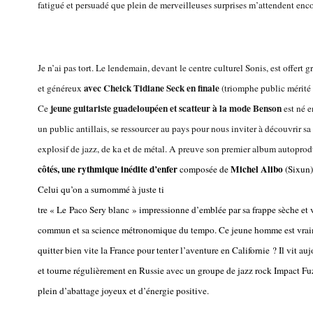
fatigué et persuadé que plein de merveilleuses surprises m’attendent encor
Je n’ai pas tort. Le lendemain, devant le centre culturel Sonis, est offert 
avec Cheick Tidiane Seck en finale
et généreux
(triomphe public mérité 
jeune guitariste guadeloupéen et scatteur à la mode Benson
Ce
est né e
un public antillais, se ressourcer au pays pour nous inviter à découvrir 
explosif de jazz, de ka et de métal. A preuve son premier album autoprod
côtés, une rythmique inédite d’enfer
Michel Alibo
composée de
(Sixun) 
Celui qu’on a surnommé à juste ti
tre « Le Paco Sery blanc » impressionne d’emblée par sa frappe sèche et
commun et sa science métronomique du tempo. Ce jeune homme est vraimen
quitter bien vite la France pour tenter l’aventure en Californie ? Il vit
et tourne régulièrement en Russie avec un groupe de jazz rock Impact Fuze.
plein d’abattage joyeux et d’énergie positive.