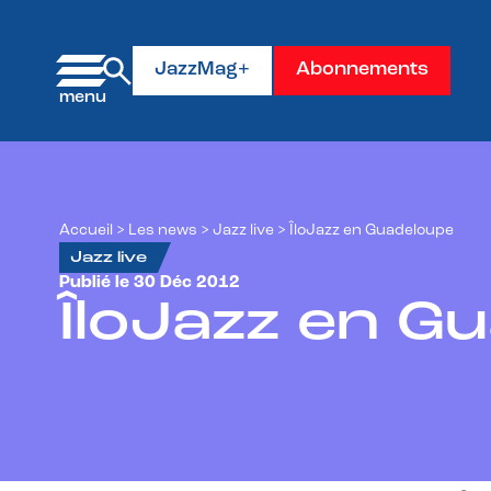
Panneau de gestion des cookies
JazzMag+
Abonnements
Accueil
>
Les news
>
Jazz live
>
ÎloJazz en Guadeloupe
Jazz live
Publié le 30 Déc 2012
ÎloJazz en G