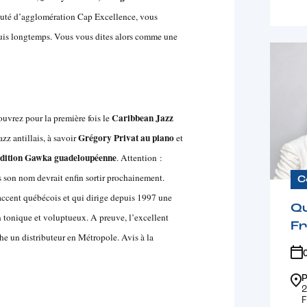
auté d’agglomération Cap Excellence, vous
epuis longtemps. Vous vous dites alors comme une
Caribbean Jazz
ouvrez pour la première fois le
Grégory Privat au piano
azz antillais, à savoir
et
radition Gawka guadeloupéenne
. Attention :
s son nom devrait enfin sortir prochainement.
C
accent québécois et qui dirige depuis 1997 une
Qu
 tonique et voluptueux. A preuve, l’excellent
F
he un distributeur en Métropole. Avis à la
P
2