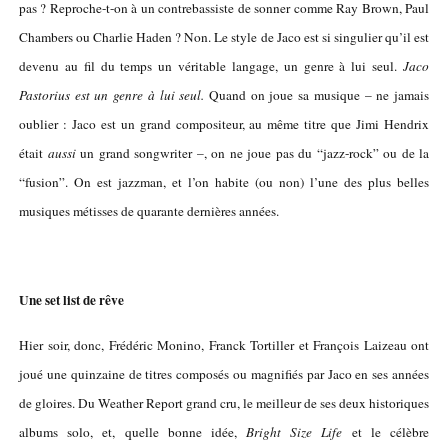
pas ? Reproche-t-on à un contrebassiste de sonner comme Ray Brown, Paul
Chambers ou Charlie Haden ? Non. Le style de Jaco est si singulier qu’il est
devenu au fil du temps un véritable langage, un genre à lui seul.
Jaco
Pastorius est un genre à lui seul.
Quand on joue sa musique – ne jamais
oublier : Jaco est un grand compositeur, au même titre que Jimi Hendrix
était
aussi
un grand songwriter –, on ne joue pas du “jazz-rock” ou de la
“fusion”. On est jazzman, et l’on habite (ou non) l’une des plus belles
musiques métisses de quarante dernières années.
Une set list de rêve
Hier soir, donc, Frédéric Monino, Franck Tortiller et François Laizeau ont
joué une quinzaine de titres composés ou magnifiés par Jaco en ses années
de gloires. Du Weather Report grand cru, le meilleur de ses deux historiques
albums solo, et, quelle bonne idée,
Bright Size Life
et le célèbre