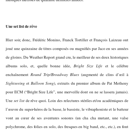
Une set list de rêve
Hier soir, donc, Frédéric Monino, Franck Tortiller et François Laizeau ont
joué une quinzaine de titres composés ou magnifiés par Jaco en ses années
de gloires. Du Weather Report grand cru, le meilleur de ses deux historiques
albums solo, et, quelle bonne idée,
Bright Size Life
et le célèbre
enchaînement
Round Trip/Broadway Blues
(augmenté de clins d’œil à
Sightseeing
et
Balloon Song
), extraits du premier album de Pat Metheny
pour ECM (“Bright Size Life”, une merveille dont on ne se lassera jamais).
Une
set list
de rêve quoi. Loin des relectures stériles et/ou académiques de
l’œuvre du super-héros de la basse, le bassiste, le vibraphoniste et le batteur
vont au cœur de ses aventures sonores (un cha cha mutant, une valse
polychrome, des folies en solo, des fresques en big band, etc., etc.), en font