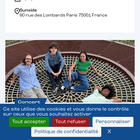
Sunside
60 rue des Lombards Paris 75001 France
Concert
Ce site utilise des cookies et vous donne le contrôle
sur ceux que vous souhaitez activer
Will Of Things
Tout accepter
Tout refuser
Personnaliser
10/08/2026 19:30
X
Masquer l
Politique de confidentialité
38Riv