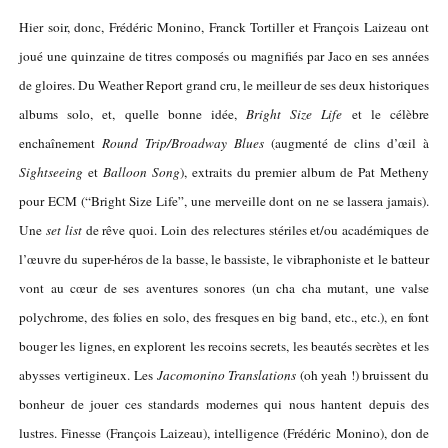
Hier soir, donc, Frédéric Monino, Franck Tortiller et François Laizeau ont
joué une quinzaine de titres composés ou magnifiés par Jaco en ses années
de gloires. Du Weather Report grand cru, le meilleur de ses deux historiques
albums solo, et, quelle bonne idée,
Bright Size Life
et le célèbre
enchaînement
Round Trip/Broadway Blues
(augmenté de clins d’œil à
Sightseeing
et
Balloon Song
), extraits du premier album de Pat Metheny
pour ECM (“Bright Size Life”, une merveille dont on ne se lassera jamais).
Une
set list
de rêve quoi. Loin des relectures stériles et/ou académiques de
l’œuvre du super-héros de la basse, le bassiste, le vibraphoniste et le batteur
vont au cœur de ses aventures sonores (un cha cha mutant, une valse
polychrome, des folies en solo, des fresques en big band, etc., etc.), en font
bouger les lignes, en explorent les recoins secrets, les beautés secrètes et les
abysses vertigineux.
Les
Jacomonino Translations
(oh yeah !) bruissent du
bonheur de jouer ces standards modernes qui nous hantent depuis des
lustres. Finesse (François Laizeau), intelligence (Frédéric Monino), don de