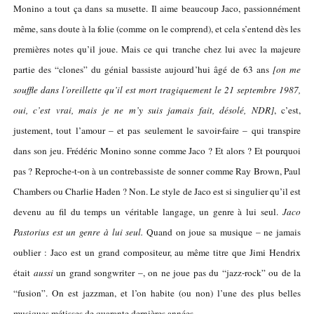
Monino a tout ça dans sa musette. Il aime beaucoup Jaco, passionnément
même, sans doute à la folie (comme on le comprend), et cela s’entend dès les
premières notes qu’il joue. Mais ce qui tranche chez lui avec la majeure
partie des “clones” du génial bassiste aujourd’hui âgé de 63 ans
[on me
souffle dans l’oreillette qu’il est mort tragiquement le 21 septembre 1987,
oui, c’est vrai, mais je ne m’y suis jamais fait, désolé, NDR]
, c’est,
justement, tout l’amour – et pas seulement le savoir-faire – qui transpire
dans son jeu. Frédéric Monino sonne comme Jaco ? Et alors ? Et pourquoi
pas ? Reproche-t-on à un contrebassiste de sonner comme Ray Brown, Paul
Chambers ou Charlie Haden ? Non. Le style de Jaco est si singulier qu’il est
devenu au fil du temps un véritable langage, un genre à lui seul.
Jaco
Pastorius est un genre à lui seul.
Quand on joue sa musique – ne jamais
oublier : Jaco est un grand compositeur, au même titre que Jimi Hendrix
était
aussi
un grand songwriter –, on ne joue pas du “jazz-rock” ou de la
“fusion”. On est jazzman, et l’on habite (ou non) l’une des plus belles
musiques métisses de quarante dernières années.