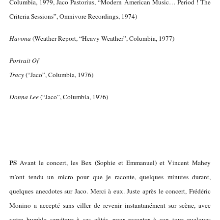
Columbia, 1979, Jaco Pastorius, “Modern American Music… Period ! The
Criteria Sessions”, Omnivore Recordings, 1974)
Havona
(Weather Report, “Heavy Weather”, Columbia, 1977)
Portrait Of
Tracy
(“Jaco”, Columbia, 1976)
Donna Lee
(“Jaco”, Columbia, 1976)
PS
Avant le concert, les Bex (Sophie et Emmanuel) et Vincent Mahey
m’ont tendu un micro pour que je raconte, quelques minutes durant,
quelques anecdotes sur Jaco. Merci à eux. Juste après le concert, Frédéric
Monino a accepté sans ciller de revenir instantanément sur scène, avec
votre humble serviteur à ses côtés, pour raconter à son tour quelques