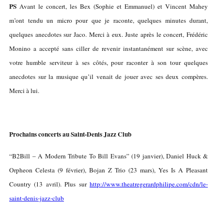
PS
Avant le concert, les Bex (Sophie et Emmanuel) et Vincent Mahey
m’ont tendu un micro pour que je raconte, quelques minutes durant,
quelques anecdotes sur Jaco. Merci à eux. Juste après le concert, Frédéric
Monino a accepté sans ciller de revenir instantanément sur scène, avec
votre humble serviteur à ses côtés, pour raconter à son tour quelques
anecdotes sur la musique qu’il venait de jouer avec ses deux compères.
Merci à lui.
Prochains concerts au Saint-Denis Jazz Club
“B2Bill – A Modern Tribute To Bill Evans” (19 janvier), Daniel Huck &
Orpheon Celesta (9 février), Bojan Z Trio (23 mars), Yes Is A Pleasant
Country (13 avril). Plus sur
http://www.theatregerardphilipe.com/cdn/le-
saint-denis-jazz-club