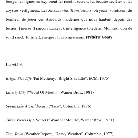
bouger les lignes, en explorent les recoins secrets, les beautés secrètes et les
abysses vertigineux.
Les
Jacomonino Translations
(oh yeah !) bruissent du
bonheur de jouer ces standards modernes qui nous hantent depuis des
lustres. Finesse (François Laizeau), intelligence (Frédéric Monino), don de
Frédéric Goaty
soi (Franck Tortiller), énergie : bravo messieurs.
La set list
Bright Size Life
(Pat Metheny, “Bright Size Life”, ECM, 1975)
Liberty City
(“Word Of Mouth”, Warner Bros., 1981)
Speak Like A Child/Kuru
(“Jaco”, Columbia, 1976)
Three Views Of A Secret
(“Word Of Mouth”, Warner Bros., 1981)
Teen Town
(Weather Report, “Heavy Weather”, Columbia, 1977)