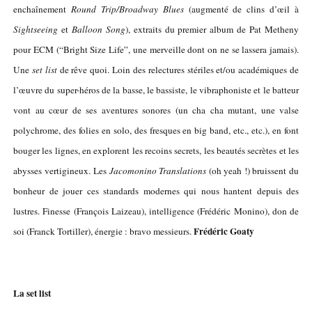
enchaînement
Round Trip/Broadway Blues
(augmenté de clins d’œil à
Sightseeing
et
Balloon Song
), extraits du premier album de Pat Metheny
pour ECM (“Bright Size Life”, une merveille dont on ne se lassera jamais).
Une
set list
de rêve quoi. Loin des relectures stériles et/ou académiques de
l’œuvre du super-héros de la basse, le bassiste, le vibraphoniste et le batteur
vont au cœur de ses aventures sonores (un cha cha mutant, une valse
polychrome, des folies en solo, des fresques en big band, etc., etc.), en font
bouger les lignes, en explorent les recoins secrets, les beautés secrètes et les
abysses vertigineux.
Les
Jacomonino Translations
(oh yeah !) bruissent du
bonheur de jouer ces standards modernes qui nous hantent depuis des
lustres. Finesse (François Laizeau), intelligence (Frédéric Monino), don de
Frédéric Goaty
soi (Franck Tortiller), énergie : bravo messieurs.
La set list