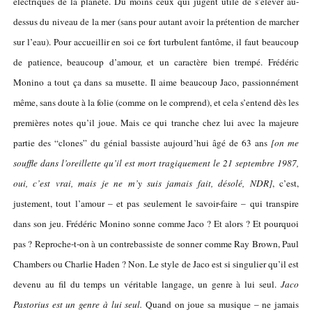
électriques de la planète. Du moins ceux qui jugent utile de s’élever au-
dessus du niveau de la mer (sans pour autant avoir la prétention de marcher
sur l’eau). Pour accueillir en soi ce fort turbulent fantôme, il faut beaucoup
de patience, beaucoup d’amour, et un caractère bien trempé. Frédéric
Monino a tout ça dans sa musette. Il aime beaucoup Jaco, passionnément
même, sans doute à la folie (comme on le comprend), et cela s’entend dès les
premières notes qu’il joue. Mais ce qui tranche chez lui avec la majeure
partie des “clones” du génial bassiste aujourd’hui âgé de 63 ans
[on me
souffle dans l’oreillette qu’il est mort tragiquement le 21 septembre 1987,
oui, c’est vrai, mais je ne m’y suis jamais fait, désolé, NDR]
, c’est,
justement, tout l’amour – et pas seulement le savoir-faire – qui transpire
dans son jeu. Frédéric Monino sonne comme Jaco ? Et alors ? Et pourquoi
pas ? Reproche-t-on à un contrebassiste de sonner comme Ray Brown, Paul
Chambers ou Charlie Haden ? Non. Le style de Jaco est si singulier qu’il est
devenu au fil du temps un véritable langage, un genre à lui seul.
Jaco
Pastorius est un genre à lui seul.
Quand on joue sa musique – ne jamais