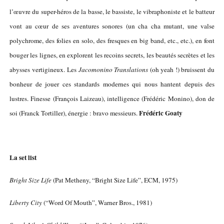
l’œuvre du super-héros de la basse, le bassiste, le vibraphoniste et le batteur
vont au cœur de ses aventures sonores (un cha cha mutant, une valse
polychrome, des folies en solo, des fresques en big band, etc., etc.), en font
bouger les lignes, en explorent les recoins secrets, les beautés secrètes et les
abysses vertigineux.
Les
Jacomonino Translations
(oh yeah !) bruissent du
bonheur de jouer ces standards modernes qui nous hantent depuis des
lustres. Finesse (François Laizeau), intelligence (Frédéric Monino), don de
Frédéric Goaty
soi (Franck Tortiller), énergie : bravo messieurs.
La set list
Bright Size Life
(Pat Metheny, “Bright Size Life”, ECM, 1975)
Liberty City
(“Word Of Mouth”, Warner Bros., 1981)