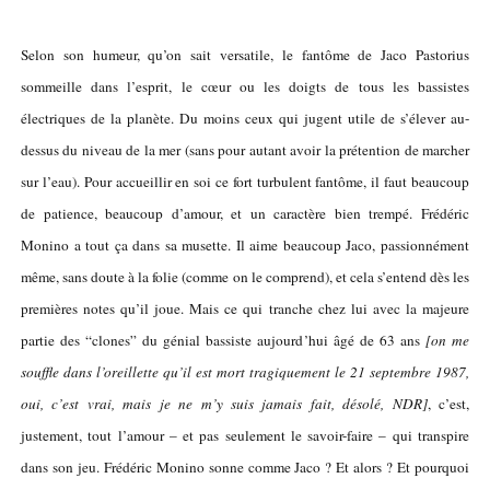
Selon son humeur, qu’on sait versatile, le fantôme de Jaco Pastorius
sommeille dans l’esprit, le cœur ou les doigts de tous les bassistes
électriques de la planète. Du moins ceux qui jugent utile de s’élever au-
dessus du niveau de la mer (sans pour autant avoir la prétention de marcher
sur l’eau). Pour accueillir en soi ce fort turbulent fantôme, il faut beaucoup
de patience, beaucoup d’amour, et un caractère bien trempé. Frédéric
Monino a tout ça dans sa musette. Il aime beaucoup Jaco, passionnément
même, sans doute à la folie (comme on le comprend), et cela s’entend dès les
premières notes qu’il joue. Mais ce qui tranche chez lui avec la majeure
partie des “clones” du génial bassiste aujourd’hui âgé de 63 ans
[on me
souffle dans l’oreillette qu’il est mort tragiquement le 21 septembre 1987,
oui, c’est vrai, mais je ne m’y suis jamais fait, désolé, NDR]
, c’est,
justement, tout l’amour – et pas seulement le savoir-faire – qui transpire
dans son jeu. Frédéric Monino sonne comme Jaco ? Et alors ? Et pourquoi