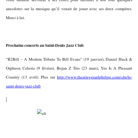
anecdotes sur la musique qu’il venait de jouer avec ses deux compères.
Merci à lui.
Prochains concerts au Saint-Denis Jazz Club
“B2Bill – A Modern Tribute To Bill Evans” (19 janvier), Daniel Huck &
Orpheon Celesta (9 février), Bojan Z Trio (23 mars), Yes Is A Pleasant
Country (13 avril). Plus sur
http://www.theatregerardphilipe.com/cdn/le-
saint-denis-jazz-club
|