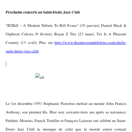
Prochains concerts au Saint-Denis Jazz Club
“B2Bill – A Modern Tribute To Bill Evans” (19 janvier), Daniel Huck &
Orpheon Celesta (9 février), Bojan Z Trio (23 mars), Yes Is A Pleasant
Country (13 avril). Plus sur
http://www.theatregerardphilipe.com/cdn/le-
saint-denis-jazz-club
|
Le 1er décembre 1951 Stephanie Pastorius mettait au monde John Francis
Anthony, son premier fils. Hier soir, soixante-trois ans après sa naissance,
Frédéric Monino, Franck Tortiller et François Laizeau ont célébré au Saint-
Denis Jazz Club la musique de celui que le monde entier connait