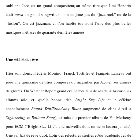
oublier : Jaco est un grand compositeur, au même titre que Jimi Hendrix
était
aussi
un grand songwriter –, on ne joue pas du “jazz-rock” ou de la
“fusion”. On est jazzman, et l’on habite (ou non) l’une des plus belles
musiques métisses de quarante dernières années.
Une set list de rêve
Hier soir, donc, Frédéric Monino, Franck Tortiller et François Laizeau ont
joué une quinzaine de titres composés ou magnifiés par Jaco en ses années
de gloires. Du Weather Report grand cru, le meilleur de ses deux historiques
albums solo, et, quelle bonne idée,
Bright Size Life
et le célèbre
enchaînement
Round Trip/Broadway Blues
(augmenté de clins d’œil à
Sightseeing
et
Balloon Song
), extraits du premier album de Pat Metheny
pour ECM (“Bright Size Life”, une merveille dont on ne se lassera jamais).
Une
set list
de rêve quoi. Loin des relectures stériles et/ou académiques de