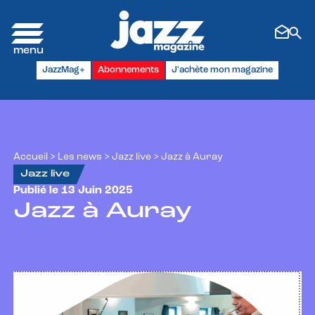
Panneau de gestion des cookies
JazzMag+
Abonnements
J'achète mon magazine
Accueil
>
Les news
>
Jazz live
>
Jazz à Auray
Jazz live
Publié le 13 Juin 2025
Jazz à Auray