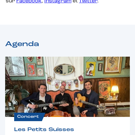
sur
Facebook
,
Instagram
et
Twitter
.
Agenda
Concert
Les Petits Suisses