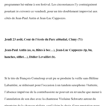
programmer lui-même à son festival. Les circonstances l’y contraignirent
pourtant
in extremis
ce vendredi, pour un trio doublement improvisé aux
côtés de Jean-Paul Autin et Jean-Luc Cappozzo.
Jeudi 23 août, Cour de l’école du Parc abbatial, Cluny (71)
Jean-Paul Autin (as, ss, flûtes à bec…), Jean-Luc Cappozzo (tp, bu,
hanches, sifflet…), Didier Levalllet (b).
Si le trio de François Corneloup avait pu se produire la veille sans Hélène
Labarrière, se réduisant pour l’occasion à un tandem saxophone / batterie,
l’absence imprévue de la contrebassiste ne pouvait en revanche que mener à
l’annulation de son duo avec la chanteuse Violaine Schwartz autour du
répertoire de la chanson réaliste, sauf à faire le choix d’une prestation pour