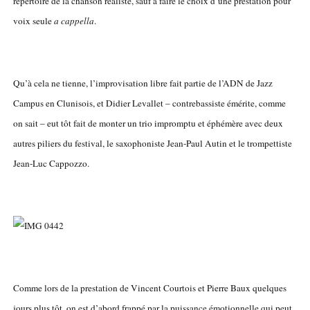
répertoire de la chanson réaliste, sauf à faire le choix d’une prestation pour
voix seule
a cappella
.
Qu’à cela ne tienne, l’improvisation libre fait partie de l’ADN de Jazz
Campus en Clunisois, et Didier Levallet – contrebassiste émérite, comme
on sait – eut tôt fait de monter un trio impromptu et éphémère avec deux
autres piliers du festival, le saxophoniste Jean-Paul Autin et le trompettiste
Jean-Luc Cappozzo.
Comme lors de la prestation de Vincent Courtois et Pierre Baux quelques
jours plus tôt, on est d’abord frappé par la puissance émotionnelle qui peut