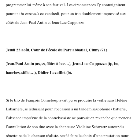
programmer lui-même à son festival. Les circonstances l’y contraignirent
pourtant
in extremis
ce vendredi, pour un trio doublement improvisé aux
côtés de Jean-Paul Autin et Jean-Luc Cappozzo.
Jeudi 23 août, Cour de l’école du Parc abbatial, Cluny (71)
Jean-Paul Autin (as, ss, flûtes à bec…), Jean-Luc Cappozzo (tp, bu,
hanches, sifflet…), Didier Levalllet (b).
Si le trio de François Corneloup avait pu se produire la veille sans Hélène
Labarrière, se réduisant pour l’occasion à un tandem saxophone / batterie,
l’absence imprévue de la contrebassiste ne pouvait en revanche que mener à
l’annulation de son duo avec la chanteuse Violaine Schwartz autour du
répertoire de la chanson réaliste, sauf à faire le choix d’une prestation pour