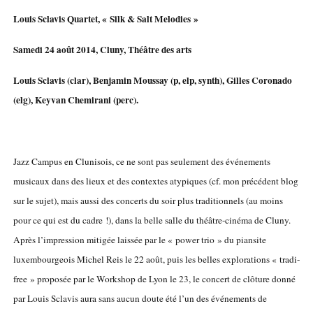
Louis Sclavis Quartet, « Silk & Salt Melodies »
Samedi 24 août 2014, Cluny, Théâtre des arts
Louis Sclavis (clar), Benjamin Moussay (p, elp, synth), Gilles Coronado
(elg), Keyvan Chemirani (perc).
Jazz Campus en Clunisois, ce ne sont pas seulement des événements
musicaux dans des lieux et des contextes atypiques (cf. mon précédent blog
sur le sujet), mais aussi des concerts du soir plus traditionnels (au moins
pour ce qui est du cadre !), dans la belle salle du théâtre-cinéma de Cluny.
Après l’impression mitigée laissée par le « power trio » du piansite
luxembourgeois Michel Reis le 22 août, puis les belles explorations « tradi-
free » proposée par le Workshop de Lyon le 23, le concert de clôture donné
par Louis Sclavis aura sans aucun doute été l’un des événements de