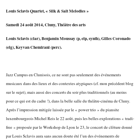
Louis Sclavis Quartet, « Silk & Salt Melodies »
Samedi 24 août 2014, Cluny, Théâtre des arts
Louis Sclavis (clar), Benjamin Moussay (p, elp, synth), Gilles Coronado
(elg), Keyvan Chemirani (perc).
Jazz Campus en Clunisois, ce ne sont pas seulement des événements
musicaux dans des lieux et des contextes atypiques (cf. mon précédent blog
sur le sujet), mais aussi des concerts du soir plus traditionnels (au moins
pour ce qui est du cadre !), dans la belle salle du théâtre-cinéma de Cluny.
Après l’impression mitigée laissée par le « power trio » du piansite
luxembourgeois Michel Reis le 22 août, puis les belles explorations « tradi-
free » proposée par le Workshop de Lyon le 23, le concert de clôture donné
par Louis Sclavis aura sans aucun doute été l’un des événements de