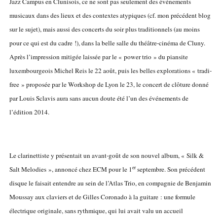
Jazz Campus en Clunisois, ce ne sont pas seulement des événements
musicaux dans des lieux et des contextes atypiques (cf. mon précédent blog
sur le sujet), mais aussi des concerts du soir plus traditionnels (au moins
pour ce qui est du cadre !), dans la belle salle du théâtre-cinéma de Cluny.
Après l’impression mitigée laissée par le « power trio » du piansite
luxembourgeois Michel Reis le 22 août, puis les belles explorations « tradi-
free » proposée par le Workshop de Lyon le 23, le concert de clôture donné
par Louis Sclavis aura sans aucun doute été l’un des événements de
l’édition 2014.
Le clarinettiste y présentait un avant-goût de son nouvel album, « Silk &
er
Salt Melodies », annoncé chez ECM pour le 1
septembre. Son précédent
disque le faisait entendre au sein de l’Atlas Trio, en compagnie de Benjamin
Moussay aux claviers et de Gilles Coronado à la guitare : une formule
électrique originale, sans rythmique, qui lui avait valu un accueil