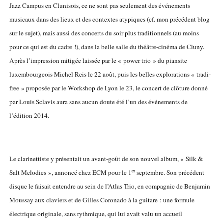
Jazz Campus en Clunisois, ce ne sont pas seulement des événements
musicaux dans des lieux et des contextes atypiques (cf. mon précédent blog
sur le sujet), mais aussi des concerts du soir plus traditionnels (au moins
pour ce qui est du cadre !), dans la belle salle du théâtre-cinéma de Cluny.
Après l’impression mitigée laissée par le « power trio » du piansite
luxembourgeois Michel Reis le 22 août, puis les belles explorations « tradi-
free » proposée par le Workshop de Lyon le 23, le concert de clôture donné
par Louis Sclavis aura sans aucun doute été l’un des événements de
l’édition 2014.
Le clarinettiste y présentait un avant-goût de son nouvel album, « Silk &
er
Salt Melodies », annoncé chez ECM pour le 1
septembre. Son précédent
disque le faisait entendre au sein de l’Atlas Trio, en compagnie de Benjamin
Moussay aux claviers et de Gilles Coronado à la guitare : une formule
électrique originale, sans rythmique, qui lui avait valu un accueil