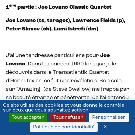
ere
1
partie : Joe Lovano Classic Quartet
Joe Lovano (ts, taragot), Lawrence Fields (p),
Peter Slavov (cb), Lami Istrefi (dm)
J’ai une tendresse particulière pour
Joe
Lovano
. Dans les années 1990 lorsque je le
découvris dans le Transatlantik Quartet
d’Henri Texier, ce fut une révélation. Son solo
sur “Amazing” (de Steve Swallow) me frappa par
sa beauté étrange et pénétrante. Je l’ai entendu
Ce site utilise des cookies et vous donne le contrôle
plusieurs fois en concert depuis, notamment
sur ceux que vous souhaitez activer
avec Paul Motian ou McCoy Tyner, et chaque
Tout accepter
Tout refuser
Personnaliser
fois je retrouvais ce goût tout à fait singulier de
X
Masquer l
Politique de confidentialité
la respiration, de la projection sonore, de la