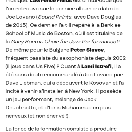
musique.
Lawrence Fields
est un surdoué que
l’on retrouve sur le dernier album en date de
Joe Lovano (
Sound Prints
, avec Dave Douglas,
de 2015). Ce dernier l’a-t-il repéré à la Berklee
School of Music de Boston, où il est titulaire de
la
Gary Burton
Chair for Jazz Performance
?
De même pour le Bulgare
Peter Slavov
,
fréquent bassiste du saxophoniste depuis 2002
(il joue dans Us Five) ? Quant à
Lami Istrefi
, il a
été sans doute recommandé à Joe Lovano par
Dave Liebman, qui a découvert le Kosovar et l’a
incité à venir s’installer à New York. Il possède
un jeu performant, mélange de Jack
DeJohnette, et d’Idris Muhammad en plus
nerveux (et non énervé !).
La force de la formation consiste à produire