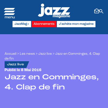
Panneau de gestion des cookies
JazzMag+
Abonnements
J'achète mon magazine
Accueil
>
Les news
>
Jazz live
>
Jazz en Comminges, 4. Clap
de fin
Jazz live
Publié le 8 Mai 2016
Jazz en Comminges,
4. Clap de fin