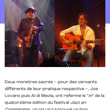
Deux monstres sacrés – pour des versants
différents de leur pratique respective –, Joe
Lovano puis Al di Meola, ont refermé le “
in
” de la
quatorzième édition du festival
Jazz en
Comminges
, un cru qui a trouvé un bon