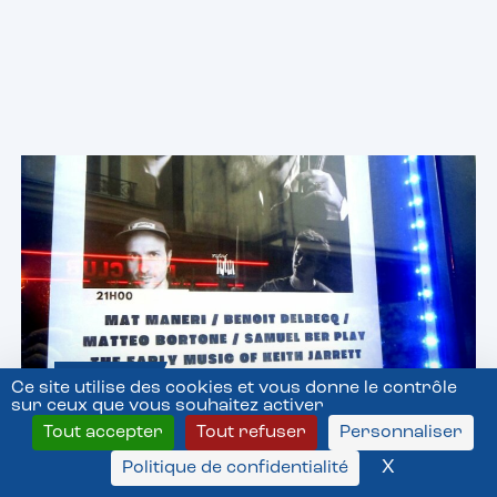
jazz
Voir toutes les news
Jazz live
Ce site utilise des cookies et vous donne le contrôle
sur ceux que vous souhaitez activer
6 Août 2026
Tout accepter
Tout refuser
Personnaliser
X
Masquer l
Politique de confidentialité
Mat Maneri, Benoît Delbecq,