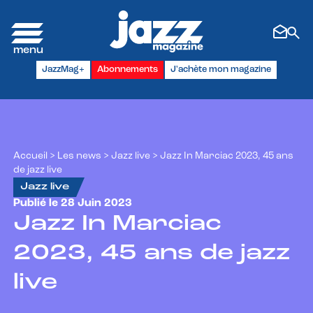
Panneau de gestion des cookies
JazzMag+
Abonnements
J'achète mon magazine
Accueil
>
Les news
>
Jazz live
>
Jazz In Marciac 2023, 45 ans
de jazz live
Jazz live
Publié le 28 Juin 2023
Jazz In Marciac
2023, 45 ans de jazz
live