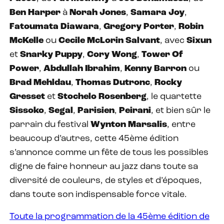
Ben Harper
à
Norah Jones
,
Samara Joy
,
Fatoumata Diawara
,
Gregory Porter
,
Robin
McKelle
ou
Cecile McLorin Salvant
, avec
Sixun
et
Snarky
Puppy
,
Cory
Wong
,
Tower
Of
Power
,
Abdullah
Ibrahim
,
Kenny
Barron
ou
Brad
Mehldau
,
Thomas
Dutronc
,
Rocky
Gresset
et
Stochelo
Rosenberg
, le quartette
Sissoko
,
Segal
,
Parisien
,
Peirani
, et bien sûr le
parrain du festival
Wynton
Marsalis
, entre
beaucoup d’autres, cette 45ème édition
s’annonce comme un fête de tous les possibles
digne de faire honneur au jazz dans toute sa
diversité de couleurs, de styles et d’époques,
dans toute son indispensable force vitale.
Toute la programmation de la 45ème édition de