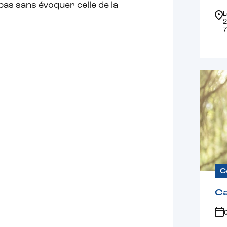
 pas sans évoquer celle de la
L
2
7
C
Ca