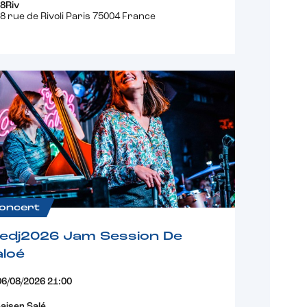
8Riv
8 rue de Rivoli Paris 75004 France
oncert
fedj2026 Jam Session De
loé
06/08/2026 21:00
aiser Salé