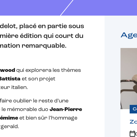
elot, placé en partie sous
Ag
mière édition qui court du
ammation remarquable.
twood
qui explorera les thèmes
Battista
et son projet
ur italien.
aire oublier le reste d’une
e le mémorable duo
Jean-Pierre
C
 Témime
et bien sûr l’hommage
Z
zgerald.