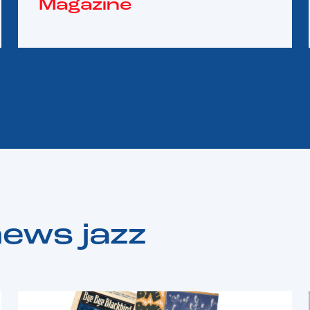
Magazine
news jazz