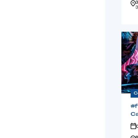
3
3
C
#
Ca
B