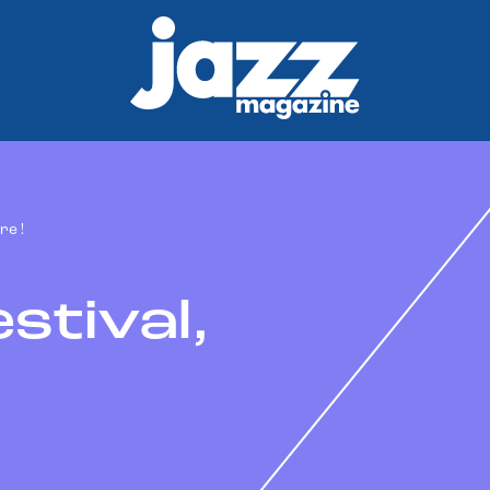
re !
stival,