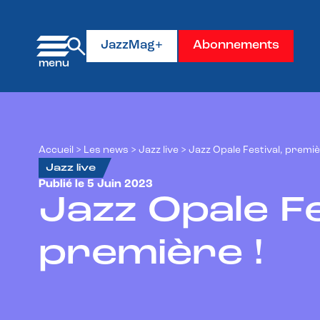
Panneau de gestion des cookies
JazzMag+
Abonnements
Accueil
>
Les news
>
Jazz live
>
Jazz Opale Festival, premiè
Jazz live
Publié le 5 Juin 2023
Jazz Opale Fe
première !