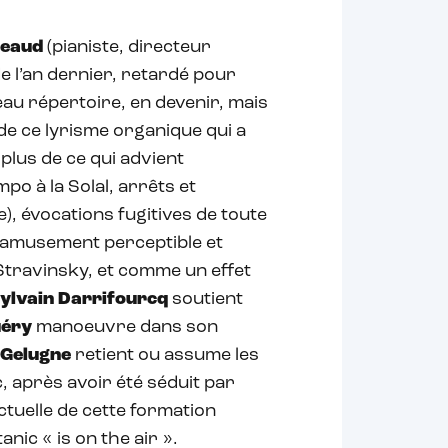
neaud
(pianiste, directeur
 de l’an dernier, retardé pour
eau répertoire, en devenir, mais
 de ce lyrisme organique qui a
 plus de ce qui advient
o à la Solal, arrêts et
, évocations fugitives de toute
 d’amusement perceptible et
Stravinsky, et comme un effet
ylvain Darrifourcq
soutient
uéry
manoeuvre dans son
 Gelugne
retient ou assume les
c, après avoir été séduit par
actuelle de cette formation
nic « is on the air ».