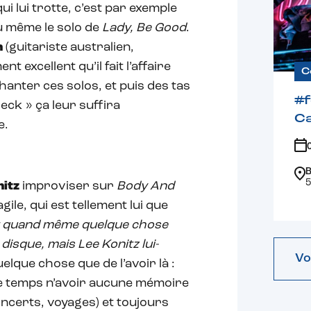
ui lui trotte, c’est par exemple
du même le solo de
Lady, Be Good
.
n
(guitariste australien,
t excellent qu’il fait l’affaire
C
 chanter ces solos, et puis des tas
#
ck » ça leur suffira
Ca
e.
B
5
nitz
improviser sur
Body And
ile, qui est tellement lui que
t quand même quelque chose
disque, mais Lee Konitz lui-
Vo
uelque chose que de l’avoir là :
me temps n’avoir aucune mémoire
concerts, voyages) et toujours