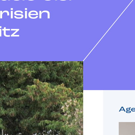
risien
itz
Ag