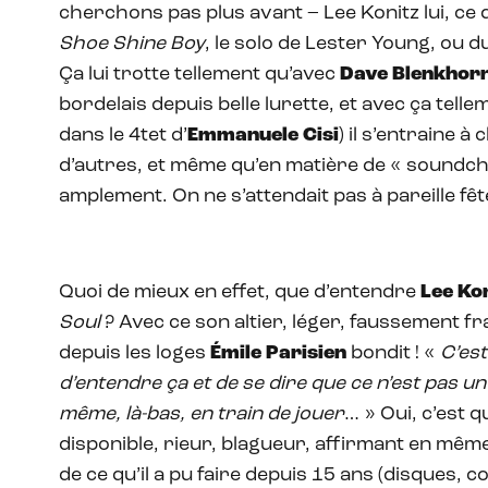
cherchons pas plus avant – Lee Konitz lui, ce q
Shoe Shine Boy
, le solo de Lester Young, ou 
Ça lui trotte tellement qu’avec
Dave Blenkhor
bordelais depuis belle lurette, et avec ça tellemen
dans le 4tet d’
Emmanuele Cisi
) il s’entraine à
d’autres, et même qu’en matière de « soundche
amplement. On ne s’attendait pas à pareille fêt
Quoi de mieux en effet, que d’entendre
Lee Ko
Soul
? Avec ce son altier, léger, faussement frag
depuis les loges
Émile Parisien
bondit ! «
C’es
d’entendre ça et de se dire que ce n’est pas un 
même, là-bas, en train de jouer
… » Oui, c’est q
disponible, rieur, blagueur, affirmant en mê
de ce qu’il a pu faire depuis 15 ans (disques, 