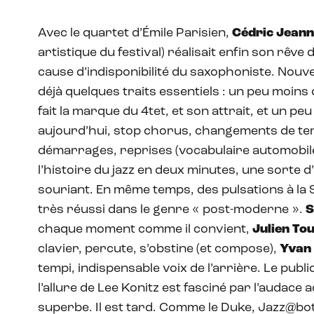
Avec le quartet d’Émile Parisien,
Cédric Jean
artistique du festival) réalisait enfin son rêve
cause d’indisponibilité du saxophoniste. Nouv
déjà quelques traits essentiels : un peu moins
fait la marque du 4tet, et son attrait, et un peu
aujourd’hui, stop chorus, changements de temp
démarrages, reprises (vocabulaire automobile)
l’histoire du jazz en deux minutes, une sorte
souriant. En même temps, des pulsations à la 
très réussi dans le genre « post-moderne ».
S
chaque moment comme il convient,
Julien To
clavier, percute, s’obstine (et compose),
Yvan
tempi, indispensable voix de l’arrière. Le publi
l’allure de Lee Konitz est fasciné par l’audace 
superbe. Il est tard. Comme le Duke, Jazz@bota