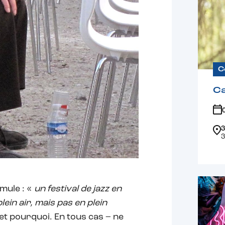
C
Ca
3
3
rmule : «
un festival de jazz en
plein air, mais pas en plein
e et pourquoi. En tous cas – ne