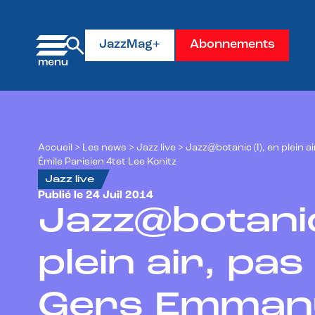
Panneau de gestion des cookies
JazzMag+
Abonnements
Accueil
>
Les news
>
Jazz live
>
Jazz@botanic (I), en plein 
Émile Parisien 4tet Lee Konitz
Jazz live
Publié le 24 Juil 2014
Jazz@botanic 
plein air, pas
Gers Emmanu