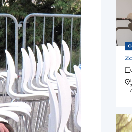
C
Z
L
2
7