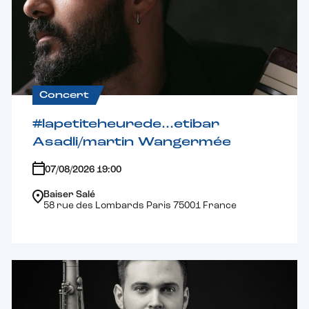
Concert
#lapetiteheurede…etibar
Asadli/martin Wangermée
07/08/2026 19:00
Baiser Salé
58 rue des Lombards Paris 75001 France