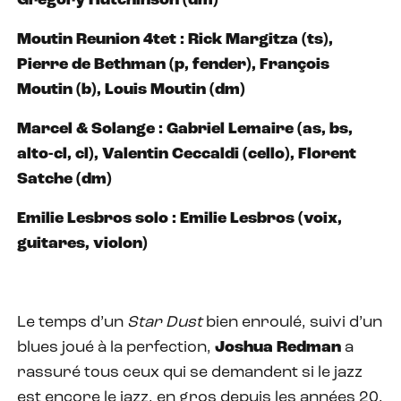
Gregory Hutchinson (dm)
Moutin Reunion 4tet : Rick Margitza (ts),
Pierre de Bethman (p, fender), François
Moutin (b), Louis Moutin (dm)
Marcel & Solange : Gabriel Lemaire (as, bs,
alto-cl, cl), Valentin Ceccaldi (cello), Florent
Satche (dm)
Emilie Lesbros solo : Emilie Lesbros (voix,
guitares, violon)
Le temps d’un
Star Dust
bien enroulé, suivi d’un
blues joué à la perfection,
Joshua Redman
a
rassuré tous ceux qui se demandent si le jazz
est encore le jazz, en gros depuis les années 20,