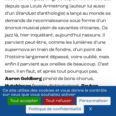
depuis que Louis Armstrong (auteur lui aussi
d’un
Stardust
d’anthologie) a lançé au monde sa
demande de reconnaissance sous forme d’un
énoncé musical plein de savantes chicanes. Ce
jazz là, hier inquiétant, aujourd’hui rassure. Il
parvient peut-être, comme les lumières d’une
supernova en train de fondre, d’un point de
l’histoire largement dépassé, voire oublié, mais
enfin il parvient aux oreilles de beaucoup. C’est
bien, il en faut, et après tout pourquoi pas,
Aaron Goldberg
prend de bons chorus,
Hutchinson
frappe distinctement,
Reuben
Ce site utilise des cookies et vous donne le contrôle
Rogers
se glisse dans les interstices.
sur ceux que vous souhaitez activer
Tout accepter
Tout refuser
Personnaliser
X
Masquer l
Politique de confidentialité