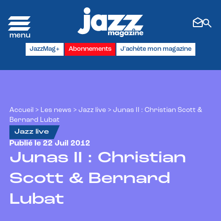
Panneau de gestion des cookies
JazzMag+
Abonnements
J'achète mon magazine
Accueil
>
Les news
>
Jazz live
>
Junas II : Christian Scott &
Bernard Lubat
Jazz live
Publié le 22 Juil 2012
Junas II : Christian
Scott & Bernard
Lubat