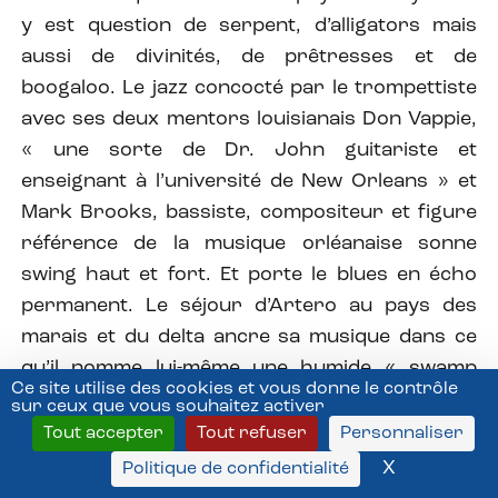
y est question de serpent, d’alligators mais
aussi de divinités, de prêtresses et de
boogaloo. Le jazz concocté par le trompettiste
avec ses deux mentors louisianais Don Vappie,
« une sorte de Dr. John guitariste et
enseignant à l’université de New Orleans » et
Mark Brooks, bassiste, compositeur et figure
référence de la musique orléanaise sonne
swing haut et fort. Et porte le blues en écho
permanent. Le séjour d’Artero au pays des
marais et du delta ancre sa musique dans ce
qu’il nomme lui-même une humide « swamp
Ce site utilise des cookies et vous donne le contrôle
atmosphere ». Les arrangements soignent la
sur ceux que vous souhaitez activer
mélodie, la complicité basse-batterie-piano fait le
Tout accepter
Tout refuser
Personnaliser
pont entre tradition et modernité. Un mélange
X
Masquer l
Politique de confidentialité
de genre et de racines apte à déclencher les