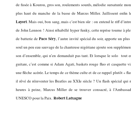
de fusée à Kourou, gros son, roulements sourds, mélodie sursaturée mont
plus haut du manche de la basse de Marcus Miller. Jaillissent enfin 
Layori
. Mais oui, bon sang, mais c’est bien sûr : on entend le riff d’int
de John Lennon ! Ainsi réhabillé hyper funky, cette reprise tourne à pl
Paco Séry
de batterie de
, l’autre invité spécial du soir, apporte un plus
soul un peu eau sauvage de la chanteuse nigériane ajoute son supplém
son d’ensemble, qui n’en demandait pas tant. Et lorsque le solo tout en 
guitare, c’est comme si Adam Agati, baskets rouge fluo et casquette vis
une flèche acérée. Le temps de ce thème culte et de ce rappel plutôt « fl
il rêvé de réinventer les Beatles au XXIe siècle ?
Un flash spécial qui 
heures à peine, Marcus Miller de se trouver consacré, à l’Ambassade
Robert Latxague
UNESCO pour la Paix.