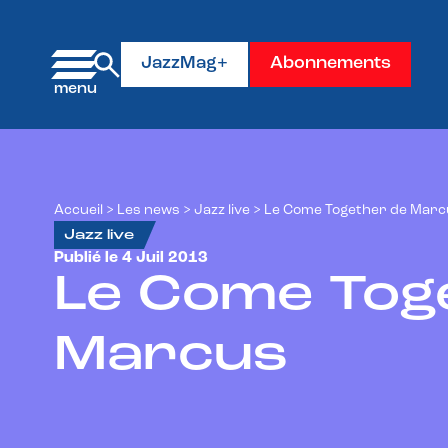
Panneau de gestion des cookies
JazzMag+
Abonnements
Accueil
>
Les news
>
Jazz live
>
Le Come Together de Marc
Jazz live
Publié le 4 Juil 2013
Le Come Tog
Marcus