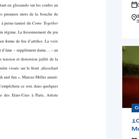
ant en glissando sur les cordes au
les premiers mots de la bouche de
3
3
ro à peine tamisé du
Come Together
ein régime. Le foisonnement du jeu
 en forme de feu d’artifice. La voix
ent d’âme – supplément dame… – au
tension et distorsion jaillit de la
ière vissée sur le front ,décochait
ash and fun », Marcus Miller aurait-
n’empêchera ce soir, dans quelques
 des Etats-Unis à Paris, Artiste
C
1
Ma