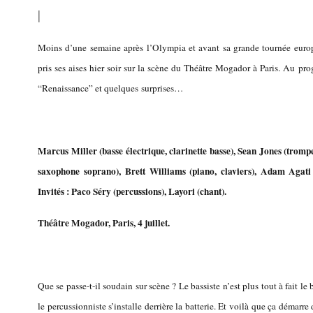
|
Moins d’une semaine après l’Olympia et avant sa grande tournée europ
pris ses aises hier soir sur la scène du Théâtre Mogador à Paris. Au pr
“Renaissance” et quelques surprises…
Marcus Miller (basse électrique, clarinette basse),
Sean Jones (trompe
saxophone soprano),
Brett Williams (piano, claviers), Adam Agati 
Invités : Paco Séry (percussions), Layori (chant).
Théâtre Mogador, Paris, 4 juillet.
Que se passe-t-il soudain sur scène ? Le bassiste n’est plus tout à fait le b
le percussionniste s’installe derrière la batterie. Et voilà que ça démarr