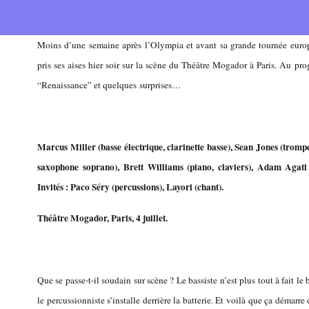
Moins d’une semaine après l’Olympia et avant sa grande tournée europ
pris ses aises hier soir sur la scène du Théâtre Mogador à Paris. Au pr
“Renaissance” et quelques surprises…
Marcus Miller (basse électrique, clarinette basse),
Sean Jones (trompe
saxophone soprano),
Brett Williams (piano, claviers), Adam Agati 
Invités : Paco Séry (percussions), Layori (chant).
Théâtre Mogador, Paris, 4 juillet.
Que se passe-t-il soudain sur scène ? Le bassiste n’est plus tout à fait le b
le percussionniste s’installe derrière la batterie. Et voilà que ça démarr