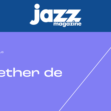
us
ether de