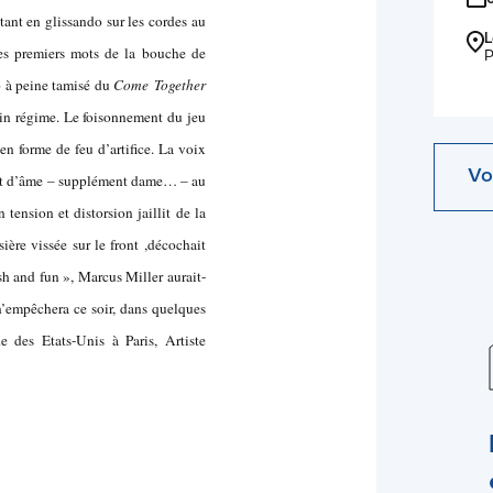
ant en glissando sur les cordes au
L
les premiers mots de la bouche de
P
ro à peine tamisé du
Come Together
ein régime. Le foisonnement du jeu
 en forme de feu d’artifice. La voix
Vo
ent d’âme – supplément dame… – au
tension et distorsion jaillit de la
ière vissée sur le front ,décochait
ash and fun », Marcus Miller aurait-
n’empêchera ce soir, dans quelques
 des Etats-Unis à Paris, Artiste