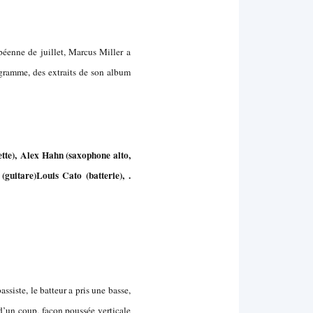
éenne de juillet, Marcus Miller a
ogramme, des extraits de son album
tte),
Alex Hahn (saxophone alto,
(guitare)
Louis Cato (batterie), .
assiste, le batteur a pris une basse,
e d’un coup, façon poussée verticale