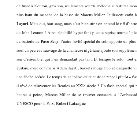
de fusée à Kourou, gros son, roulements sourds, mélodie sursaturée mont
plus haut du manche de la basse de Marcus Miller. Jaillissent enfin 
Layori
. Mais oui, bon sang, mais c’est bien sûr : on entend le riff d’int
de John Lennon ! Ainsi réhabillé hyper funky, cette reprise tourne à pl
Paco Séry
de batterie de
, l’autre invité spécial du soir, apporte un plus
soul un peu eau sauvage de la chanteuse nigériane ajoute son supplém
son d’ensemble, qui n’en demandait pas tant. Et lorsque le solo tout en 
guitare, c’est comme si Adam Agati, baskets rouge fluo et casquette vis
une flèche acérée. Le temps de ce thème culte et de ce rappel plutôt « fl
il rêvé de réinventer les Beatles au XXIe siècle ?
Un flash spécial qui 
heures à peine, Marcus Miller de se trouver consacré, à l’Ambassade
Robert Latxague
UNESCO pour la Paix.