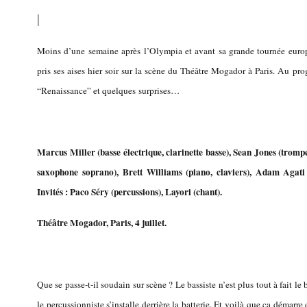
|
Moins d’une semaine après l’Olympia et avant sa grande tournée europ
pris ses aises hier soir sur la scène du Théâtre Mogador à Paris. Au pr
“Renaissance” et quelques surprises…
Marcus Miller (basse électrique, clarinette basse),
Sean Jones (trompe
saxophone soprano),
Brett Williams (piano, claviers), Adam Agati 
Invités : Paco Séry (percussions), Layori (chant).
Théâtre Mogador, Paris, 4 juillet.
Que se passe-t-il soudain sur scène ? Le bassiste n’est plus tout à fait le b
le percussionniste s’installe derrière la batterie. Et voilà que ça démarr