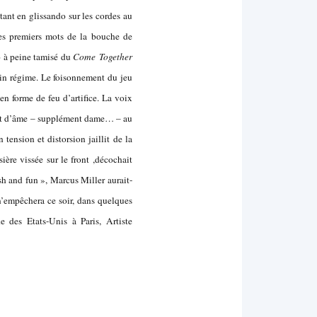
ant en glissando sur les cordes au
les premiers mots de la bouche de
ro à peine tamisé du
Come Together
ein régime. Le foisonnement du jeu
 en forme de feu d’artifice. La voix
ent d’âme – supplément dame… – au
tension et distorsion jaillit de la
ière vissée sur le front ,décochait
ash and fun », Marcus Miller aurait-
n’empêchera ce soir, dans quelques
 des Etats-Unis à Paris, Artiste