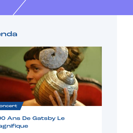
enda
oncert
00 Ans De Gatsby Le
gnifique