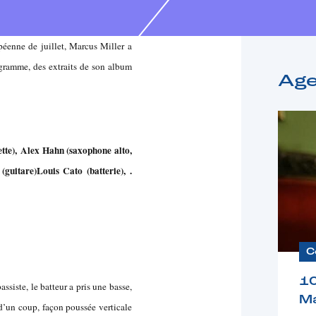
éenne de juillet, Marcus Miller a
ogramme, des extraits de son album
Ag
tte),
Alex Hahn (saxophone alto,
(guitare)
Louis Cato (batterie), .
C
1
assiste, le batteur a pris une basse,
Ma
e d’un coup, façon poussée verticale