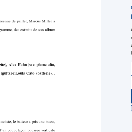
éenne de juillet, Marcus Miller a
ogramme, des extraits de son album
tte),
Alex Hahn (saxophone alto,
(guitare)
Louis Cato (batterie), .
assiste, le batteur a pris une basse,
e d’un coup, façon poussée verticale