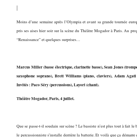
|
Moins d’une semaine après l’Olympia et avant sa grande tournée europ
pris ses aises hier soir sur la scène du Théâtre Mogador à Paris. Au pr
“Renaissance” et quelques surprises…
Marcus Miller (basse électrique, clarinette basse),
Sean Jones (trompe
saxophone soprano),
Brett Williams (piano, claviers), Adam Agati 
Invités : Paco Séry (percussions), Layori (chant).
Théâtre Mogador, Paris, 4 juillet.
Que se passe-t-il soudain sur scène ? Le bassiste n’est plus tout à fait le b
le percussionniste s’installe derrière la batterie. Et voilà que ça démarr