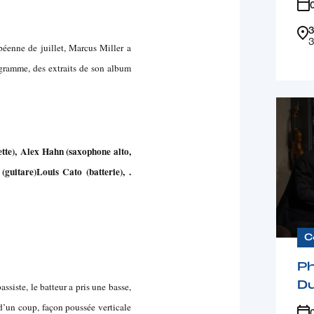
3
3
éenne de juillet, Marcus Miller a
ogramme, des extraits de son album
tte),
Alex Hahn (saxophone alto,
(guitare)
Louis Cato (batterie), .
C
Ph
D
assiste, le batteur a pris une basse,
e d’un coup, façon poussée verticale