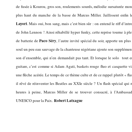
de fusée à Kourou, gros son, roulements sourds, mélodie sursaturée mont
plus haut du manche de la basse de Marcus Miller. Jaillissent enfin 
Layori
. Mais oui, bon sang, mais c’est bien sûr : on entend le riff d’int
de John Lennon ! Ainsi réhabillé hyper funky, cette reprise tourne à pl
Paco Séry
de batterie de
, l’autre invité spécial du soir, apporte un plus
soul un peu eau sauvage de la chanteuse nigériane ajoute son supplém
son d’ensemble, qui n’en demandait pas tant. Et lorsque le solo tout en 
guitare, c’est comme si Adam Agati, baskets rouge fluo et casquette vis
une flèche acérée. Le temps de ce thème culte et de ce rappel plutôt « fl
il rêvé de réinventer les Beatles au XXIe siècle ?
Un flash spécial qui 
heures à peine, Marcus Miller de se trouver consacré, à l’Ambassade
Robert Latxague
UNESCO pour la Paix.