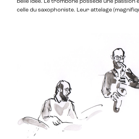
belle idée. Le trombone possède une passion 
celle du saxophoniste. Leur attelage (magnifiq