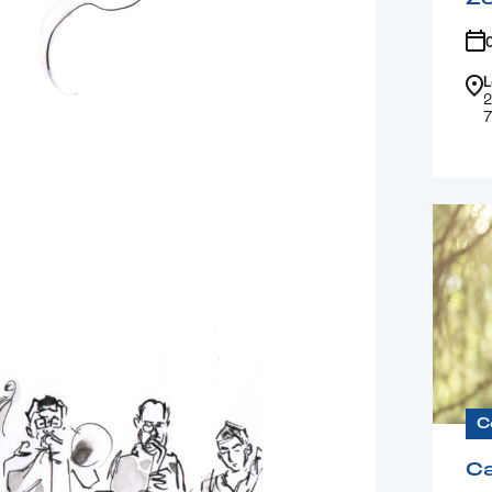
L
2
7
C
Ca