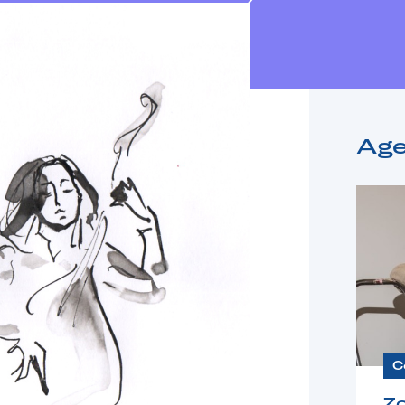
Ag
C
Z