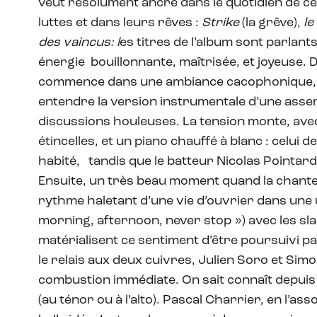
veut résolument ancré dans le quotidien de ceu
luttes et dans leurs rêves :
Strike
(la grêve),
le
des vaincus: l
es titres de l’album sont parlant
énergie bouillonnante, maîtrisée, et joyeuse.
commence dans une ambiance cacophonique, p
entendre la version instrumentale d’une asse
discussions houleuses. La tension monte, avec 
étincelles, et un piano chauffé à blanc : celui 
habité, tandis que le batteur Nicolas Pointard v
Ensuite, un très beau moment quand la chanteu
rythme haletant d’une vie d’ouvrier dans une 
morning, afternoon, never stop ») avec les sla
matérialisent ce sentiment d’être poursuivi pa
le relais aux deux cuivres, Julien Soro et Sim
combustion immédiate. On sait connaît depuis 
(au ténor ou à l’alto). Pascal Charrier, en l’as