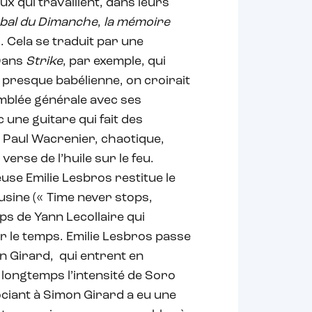
x qui travaillent, dans leurs
 bal du Dimanche
,
la mémoire
s. Cela se traduit par une
 Dans
Strike
, par exemple, qui
resque babélienne, on croirait
mblée générale avec ses
une guitare qui fait des
de Paul Wacrenier, chaotique,
erse de l’huile sur le feu.
se Emilie Lesbros restitue le
usine (« Time never stops,
ps de Yann Lecollaire qui
r le temps. Emilie Lesbros passe
on Girard, qui entrent en
longtemps l’intensité de Soro
sociant à Simon Girard a eu une