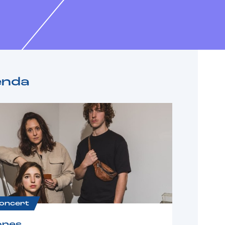
enda
oncert
ones