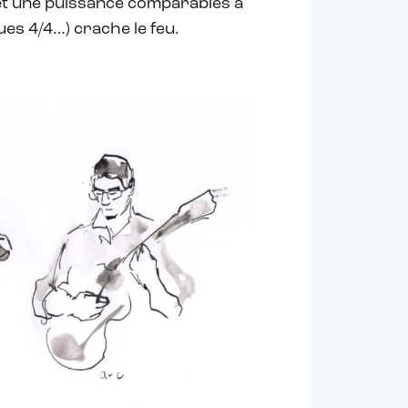
et une puissance comparables à
ues 4/4…) crache le feu.