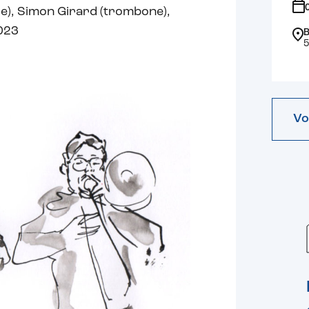
se), Simon Girard (trombone),
2023
B
5
Vo