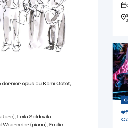
3
3
le dernier opus du Kami Octet,
C
#
tare), Leïla Soldevila
Ca
l Wacrenier (piano), Emilie