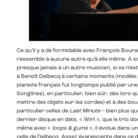
Ce qu’il y a de formidable avec François Bour
ressemble à aucune autre qu’à elle-même. À s
presque jamais à un autre musicien, si ce n’est 
à Benoît Delbecq à certains moments (modèle 
pianiste français fut longtemps publié par un
Songlines), en particulier, bien sûr, dès lors qu
mettre des objets sur les cordes) et à des bo
particulier celles de
Last Minute
– bien plus q
dernier disque en date, « Wirl », que le trio d
même avec «
loops & gums
», il évolue dans u
celle de Delbecq. Assez évanescente dans ce d