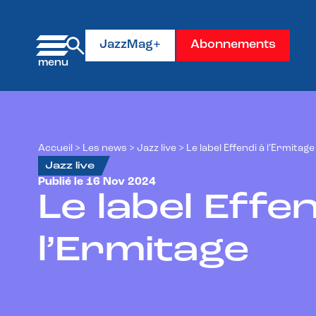
Panneau de gestion des cookies
JazzMag+
Abonnements
Accueil
>
Les news
>
Jazz live
>
Le label Effendi à l’Ermitage
Jazz live
Publié le 16 Nov 2024
Le label Effen
l’Ermitage