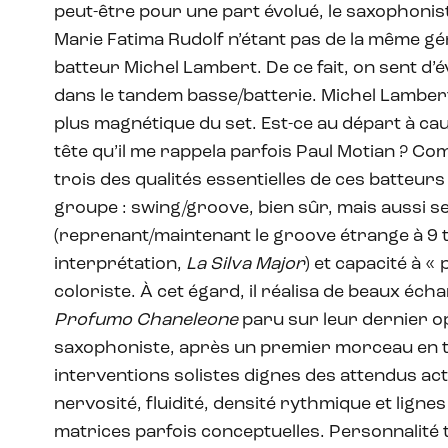
peut-être pour une part évolué, le saxophoniste
Marie Fatima Rudolf n’étant pas de la même gén
batteur Michel Lambert. De ce fait, on sent d’
dans le tandem basse/batterie. Michel Lambert
plus magnétique du set. Est-ce au départ à cau
tête qu’il me rappela parfois Paul Motian ? Com
trois des qualités essentielles de ces batteu
groupe : swing/groove, bien sûr, mais aussi se
(reprenant/maintenant le groove étrange à 9 
interprétation,
La Silva Major
) et capacité à «
coloriste. À cet égard, il réalisa de beaux éc
Profumo Chaneleone
paru sur leur dernier op
saxophoniste, après un premier morceau en to
interventions solistes dignes des attendus actue
nervosité, fluidité, densité rythmique et lign
matrices parfois conceptuelles. Personnalité tou