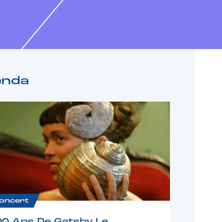
enda
oncert
00 Ans De Gatsby Le