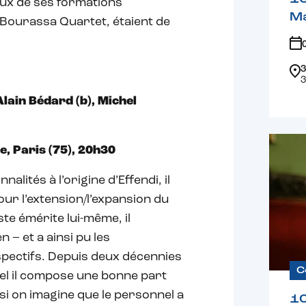
Deux de ses formations
Ma
 Bourassa Quartet, étaient de
3
3
Alain Bédard (b), Michel
, Paris (75), 20h30
lités à l’origine d’Effendi, il
our l’extension/l’expansion du
te émérite lui-même, il
 – et a ainsi pu les
pectifs. Depuis deux décennies
C
uel il compose une bonne part
 on imagine que le personnel a
1