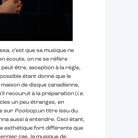
assa, c’est que sa musique ne
on écoute, on ne se réfère
peut-être, exception à la règle,
possible étant donné que le
e maison de disque canadienne,
’il recourut à la préparation (
i.e
.
ucles un peu étranges, en
ue sur
Pooloop
,un titre issu du
onna aussi à entendre. Ceci étant,
ne esthétique fort différente que
ernier cas, la musique de