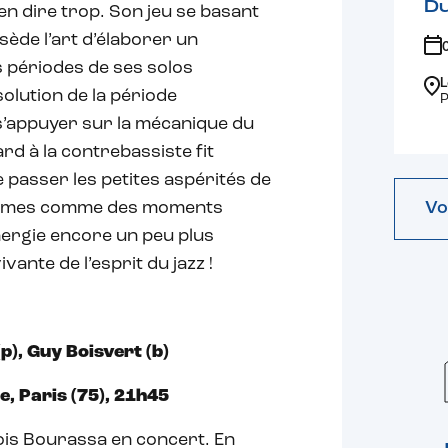
D
en dire trop. Son jeu se basant
sède l’art d’élaborer un
 périodes de ses solos
L
lution de la période
P
s’appuyer sur la mécanique du
d à la contrebassiste fit
 passer les petites aspérités de
 thèmes comme des moments
Vo
ergie encore un peu plus
vante de l’esprit du jazz !
p), Guy Boisvert (b)
, Paris (75), 21h45
ois Bourassa en concert. En