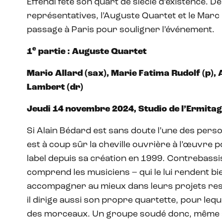
Effendi fête son quart de siècle d’existence. 
représentatives, l’Auguste Quartet et le Marc
passage à Paris pour souligner l’événement.
e
1
partie : Auguste Quartet
Mario Allard (sax), Marie Fatima Rudolf (p), 
Lambert (dr)
Jeudi 14 novembre 2024, Studio de l’Ermitage
Si Alain Bédard est sans doute l’une des personna
est à coup sûr la cheville ouvrière à l’œuvre p
label depuis sa création en 1999. Contrebassis
comprend les musiciens – qui le lui rendent bien
accompagner au mieux dans leurs projets res
il dirige aussi son propre quartette, pour leq
des morceaux. Un groupe soudé donc, même si