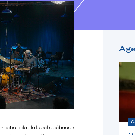
Ag
C
nationale : le label québécois
1