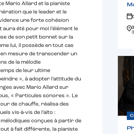
 Mario Allard et la pianiste
Ma
ération que le leader et le
évidence une forte cohésion
3
 aura été pour moi l’élément le
3
se de son petit bonnet sur la
me lui, il possède en tout cas
rs en mesure de transcender un
ns de la mélodie
temps de leur ultime
 peindre », à adopter l’attitude du
hanges avec Mario Allard sur
us, « Particules sonores ». Le
ur de chauffe, réalisa des
ls vis-à-vis de l’alto :
C
es mélodiques conçues à partir de
Ph
t à fait différente, la pianiste