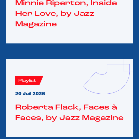
Minnie Riperton, Inside
Her Love, by Jazz
Magazine
Playlist
20 Juil 2026
Roberta Flack, Faces à
Faces, by Jazz Magazine