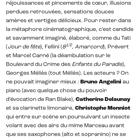
réjouissances et pincements de cœur, illusions
perdues retrouvées, sensations douces
amères et vertiges délicieux. Pour rester dans
la métaphore cinématographique, c’est candide
et savamment imaginé, élaboré, comme du Tati
1/2
(
Jour de fête
), Fellini (
8
, Amarcord
), Prévert
et Marcel Carné (la déambulation sur le
Boulevard du Crime des
Enfants du Paradis
),
Georges Méliès (tout Méliès). Les acteurs ? On
ne pouvait imaginer mieux :
Bruno Angelini
au
piano (avec quelque chose du pouvoir
d’évocation de Ran Blake),
Catherine Delaunay
et sa clarinette limonaire,
Christophe Monniot
qui entre sur scène en poursuivant un insecte
volant avec des airs du mime Marceau avant
que ses saxophones (alto et sopranino) ne se