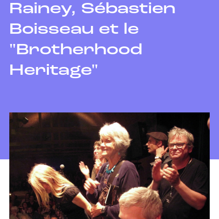
Rainey, Sébastien
Boisseau et le
"Brotherhood
Heritage"