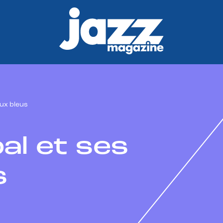
ux bleus
l et ses
s