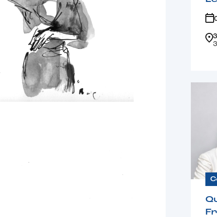
3
3
C
Qu
F