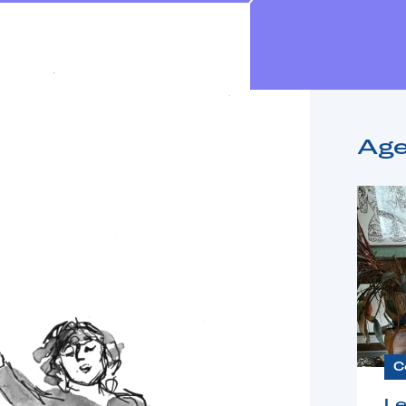
Ag
C
Le