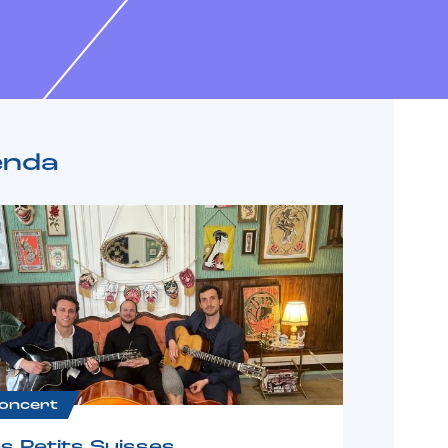
enda
oncert
s Petits Suisses