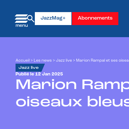
Panneau de gestion des cookies
JazzMag+
Abonnements
Accueil
>
Les news
>
Jazz live
>
Marion Rampal et ses oisea
Jazz live
Publié le 12 Jan 2025
Marion Rampa
oiseaux bleu