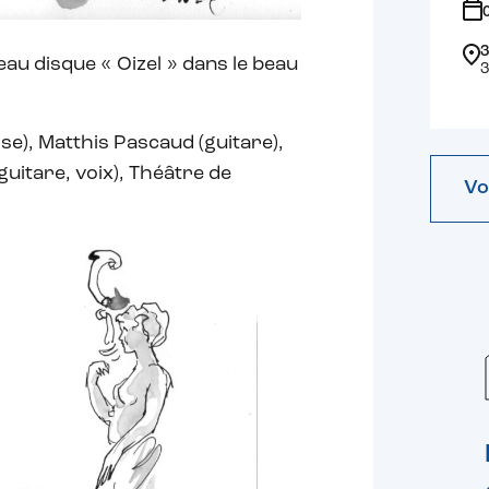
3
au disque « Oizel » dans le beau
3
se), Matthis Pascaud (guitare),
guitare, voix), Théâtre de
Vo