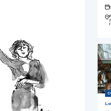
P
2
C
Le