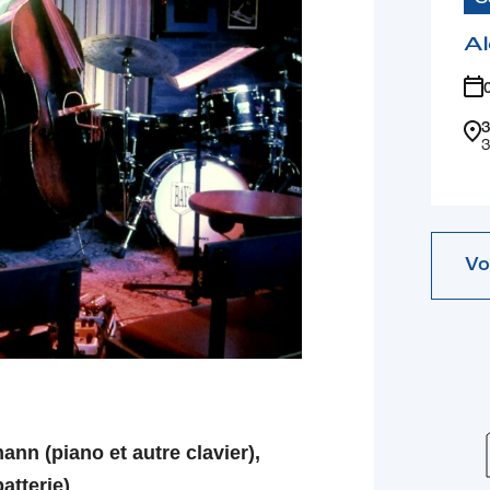
Al
3
3
Vo
nn (piano et autre clavier),
atterie)