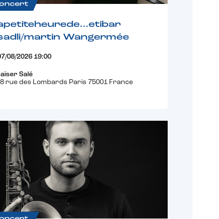
oncert
apetiteheurede…etibar
sadli/martin Wangermée
07/08/2026 19:00
aiser Salé
8 rue des Lombards Paris 75001 France
oncert