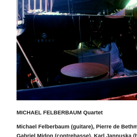
MICHAEL FELBERBAUM Quartet
Michael Felberbaum (guitare), Pierre de Bethma
Gabriel Midon (contrebasse), Karl Jannuska (b