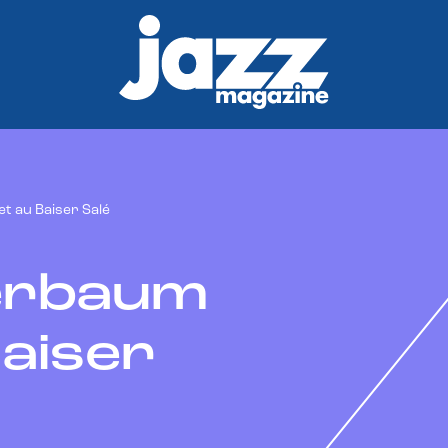
t au Baiser Salé
berbaum
aiser