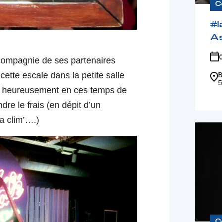
C
#l
A
n compagnie de ses partenaires
cette
escale dans la petite salle
B
5
rt heureusement en ces temps de
dre le frais (en dépit d’un
la clim’….)
C