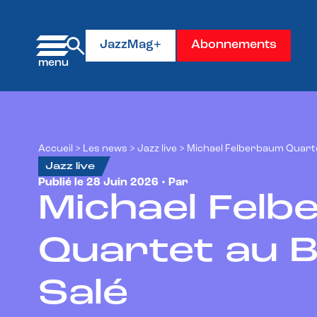
Panneau de gestion des cookies
JazzMag+
Abonnements
Accueil
>
Les news
>
Jazz live
>
Michael Felberbaum Quarte
Jazz live
Publié le 28 Juin 2026 • Par
Xavier Prévost
Michael Fel
Quartet au B
Salé