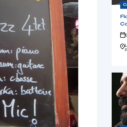
C
Fl
C
L
P