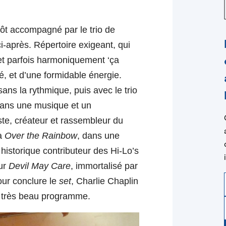
ntôt accomp
a
gné par le trio de
i-après. Répertoire exigeant, qui
 et parfois harmoniquement ‘ça
té, et d’une formidable énergie.
 sans la rythmique, puis avec le trio
dans une musique et un
ste, créateur et rassembleur du
ra
Over the Rainbow
, dans un
e
istorique contributeur des Hi-Lo’s
sur
Devil May Care
,
immortalisé par
ur conclure le
set
, Charlie Chaplin
n très beau programme.