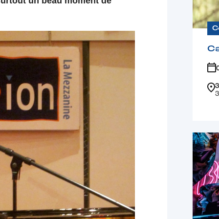
 surtout un beau moment de
C
Ca
3
3