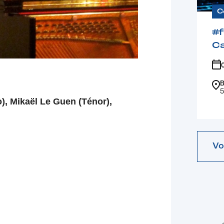
C
#
Ca
B
5
), Mikaël Le Guen (T
é
nor),
Vo