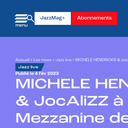
Panneau de gestion des cookies
JazzMag+
Abonnements
Accueil
>
Les news
>
Jazz live
>
MICHELE HENDRICKS & JocAl
Jazz live
Publié le 4 Fév 2023
MICHELE HE
& JocAliZZ à 
Mezzanine d