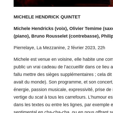
MICHELE HENDRICK QUINTET
Michele Hendricks (voix), Olivier Temime (sa
(piano), Bruno Rousselet (contrebasse), Philip
Pierrelaye, La Mezzanine, 2 février 2023, 2
2
h
Michele est venue en voisine, elle habite une com
public un vrai cadeau de l’accueillir dans ce lieu 
fallu mettre des sièges supplémentaires ; cela dit 
avait du monde). Son programme, et son concert,
énergie, passion musicale, expressivité, prise de r
vertige du
scat
à tous les carrefours.
L’humour es
dans les textes ou entre les lignes, par exemple
sentimental en cha-cha-cha, ou en nous offrant