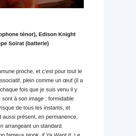
xophone ténor), Edison Knight
pe Soirat (batterie)
mune proche, et c’est pour tout le
associatif, plein comme un œuf (il a
chaque fois que je suis venu il y
 sont à son image : formidable
isque de tous les instants, et
t aussi présent, en permanence,
 en arrangeant un standard
 son fameux
Honk, if Ya Want It
. Le