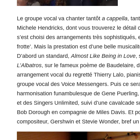
Le groupe vocal va chanter tantôt
a cappella
, ta
Michele Hendricks, dont vous trouverez le détail c
s’est choisi des arrangements très sophistiqués,
frotte’. Mais la prestation est d’une belle musicali
D’abord un standard,
Almost Like Being in Love
,
L’Albatros
, sur le fameux poème de Baudelaire, 
arrangement vocal du regretté Thierry Lalo, piani
groupe vocal des Voice Messengers. Puis ce se
harmonisation
funambulesque de Gene Puerling, h
et des Singers
U
nlimited, suivi d’une cavalcade 
Bob Dorough en compagnie de Miles Davis. Et po
compositeur, Gershwin et Stevie Wonder, bref u