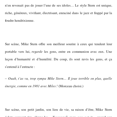
n’en revenait pas de jouer l’une de ses idoles… Le style Stern est unique,
riche, généreux, vivifiant, électrisant, enraciné dans le jazz et frappé par la
foudre hendrixienne.
Sur scène, Mike Stern offre son meilleur sourire à ceux qui tendent leur
portable vers lui,
regarde
les gens, entre en communion avec eux. Une
leçon d’humanité et d’humilité. Du coup, ils sont ravis les gens, et ça
s’entend à l’entracte :
–
Ouah, t’as vu, trop sympa Mike Stern… Il joue terrible en plus, quelle
énergie, comme en 1981 avec Miles !
(Morceau choisi.)
Sur scène, son petit jardin, son lieu de vie, sa raison d’être, Mike Stern
éclate souvent rire, aligne les
« Yeeeaaaah man, you got it »
quand son