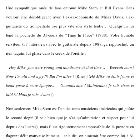
Une sympathique nuée de fans entoure Mike Stern et Bill Evans. Sans
vouloir être désobligeant avec l’ex-saxophoniste de Miles Davis, l’ex-
guitariste du trompettiste use plus vite son stylo feutre… Quelqu’un lui
tend la pochette du 33-tours de “Time In Place” (1988). Votre humble
serviteur (37 interviews avec le guitariste depuis 1987, ça rapproche), un
rien taquin, lui glisse dans le creux de l’oreille :
– Hey Mike, you were young and handsome at that time… – Yeeeeah man !
Now I’m old and ugly !!! But I’m alive !
[Rires.] (
Hé Mike, tu étais jeune et
beau gosse à cette époque… – Ouaaais mec ! Maintenant je suis vieux et
laid !!! Mais je suis vivant !
)
Non seulement Mike Stern est l’un des rares musiciens américains qui goûte
le second degré (il sait bien que je n’ai qu’admiration et respect pour lui
depuis des lustres), mais il est rigoureusement impossible de le prendre en
flagrant délit mauvaise humeur – cela dit, on aimerait être comme lui
à 61