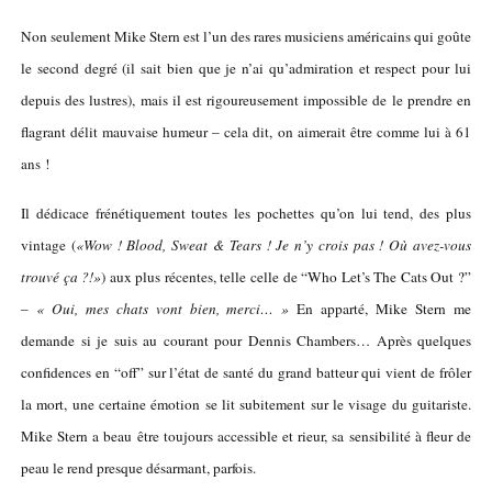
Non seulement Mike Stern est l’un des rares musiciens américains qui goûte
le second degré (il sait bien que je n’ai qu’admiration et respect pour lui
depuis des lustres), mais il est rigoureusement impossible de le prendre en
flagrant délit mauvaise humeur – cela dit, on aimerait être comme lui
à 61
ans
!
Il dédicace frénétiquement toutes les pochettes qu’on lui tend, des plus
vintage (
«Wow ! Blood, Sweat & Tears ! Je n’y crois pas ! Où avez-vous
trouvé ça ?!»
) aux plus récentes, telle celle de “Who Let’s The Cats Out ?”
–
« Oui, mes chats vont bien, merci… »
En apparté, Mike Stern me
demande si je suis au courant pour Dennis Chambers… Après quelques
confidences en “off” sur l’état de santé du grand batteur qui vient de frôler
la mort, une certaine émotion se lit subitement sur le visage du guitariste.
Mike Stern a beau être toujours accessible et rieur, sa sensibilité à fleur de
peau le rend presque désarmant, parfois.