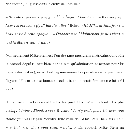
rien taquin, lui glisse dans le creux de l’oreille :
– Hey Mike, you were young and handsome at that time… – Yeeeeah man !
Now I’m old and ugly !!! But I’m alive !
[Rires.] (
Hé Mike, tu étais jeune et
beau gosse à cette époque… – Ouaaais mec ! Maintenant je suis vieux et
laid !!! Mais je suis vivant !
)
Non seulement Mike Stern est l’un des rares musiciens américains qui goûte
le second degré (il sait bien que je n’ai qu’admiration et respect pour lui
depuis des lustres), mais il est rigoureusement impossible de le prendre en
flagrant délit mauvaise humeur – cela dit, on aimerait être comme lui
à 61
ans
!
Il dédicace frénétiquement toutes les pochettes qu’on lui tend, des plus
vintage (
«Wow ! Blood, Sweat & Tears ! Je n’y crois pas ! Où avez-vous
trouvé ça ?!»
) aux plus récentes, telle celle de “Who Let’s The Cats Out ?”
–
« Oui, mes chats vont bien, merci… »
En apparté, Mike Stern me