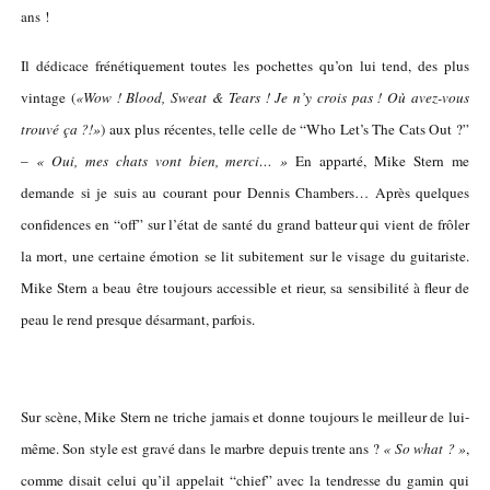
ans
!
Il dédicace frénétiquement toutes les pochettes qu’on lui tend, des plus
vintage (
«Wow ! Blood, Sweat & Tears ! Je n’y crois pas ! Où avez-vous
trouvé ça ?!»
) aux plus récentes, telle celle de “Who Let’s The Cats Out ?”
–
« Oui, mes chats vont bien, merci… »
En apparté, Mike Stern me
demande si je suis au courant pour Dennis Chambers… Après quelques
confidences en “off” sur l’état de santé du grand batteur qui vient de frôler
la mort, une certaine émotion se lit subitement sur le visage du guitariste.
Mike Stern a beau être toujours accessible et rieur, sa sensibilité à fleur de
peau le rend presque désarmant, parfois.
Sur scène, Mike Stern ne triche jamais et donne toujours le meilleur de lui-
même. Son style est gravé dans le marbre depuis trente ans ?
« So what ? »
,
comme disait celui qu’il appelait “chief” avec la tendresse du gamin qui