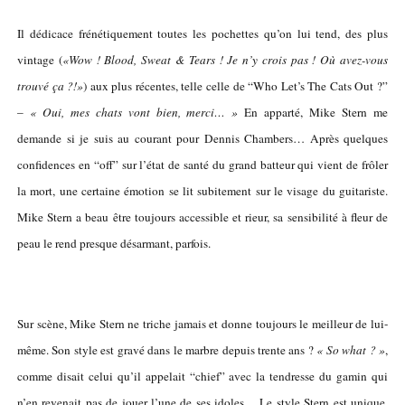
Il dédicace frénétiquement toutes les pochettes qu’on lui tend, des plus
vintage (
«Wow ! Blood, Sweat & Tears ! Je n’y crois pas ! Où avez-vous
trouvé ça ?!»
) aux plus récentes, telle celle de “Who Let’s The Cats Out ?”
–
« Oui, mes chats vont bien, merci… »
En apparté, Mike Stern me
demande si je suis au courant pour Dennis Chambers… Après quelques
confidences en “off” sur l’état de santé du grand batteur qui vient de frôler
la mort, une certaine émotion se lit subitement sur le visage du guitariste.
Mike Stern a beau être toujours accessible et rieur, sa sensibilité à fleur de
peau le rend presque désarmant, parfois.
Sur scène, Mike Stern ne triche jamais et donne toujours le meilleur de lui-
même. Son style est gravé dans le marbre depuis trente ans ?
« So what ? »
,
comme disait celui qu’il appelait “chief” avec la tendresse du gamin qui
n’en revenait pas de jouer l’une de ses idoles… Le style Stern est unique,