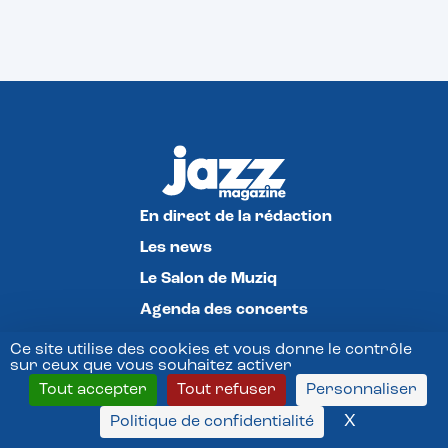
En direct de la rédaction
Les news
Le Salon de Muziq
Agenda des concerts
Nos magazines
Ce site utilise des cookies et vous donne le contrôle
En kiosque ce mois-ci
sur ceux que vous souhaitez activer
Tout accepter
Tout refuser
Personnaliser
Archives Jazz Magazine
X
Masquer l
Politique de confidentialité
Archives Jazz News