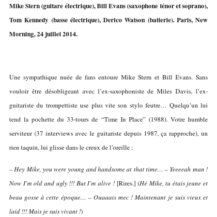
Mike Stern (guitare électrique), Bill Evans (saxophone ténor et soprano),
Tom Kennedy (basse électrique), Derico Watson (batterie). Paris, New
Morning, 24 juillet 2014.
Une sympathique nuée de fans entoure Mike Stern et Bill Evans. Sans
vouloir être désobligeant avec l’ex-saxophoniste de Miles Davis, l’ex-
guitariste du trompettiste use plus vite son stylo feutre… Quelqu’un lui
tend la pochette du 33-tours de “Time In Place” (1988). Votre humble
serviteur (37 interviews avec le guitariste depuis 1987, ça rapproche), un
rien taquin, lui glisse dans le creux de l’oreille :
– Hey Mike, you were young and handsome at that time… – Yeeeeah man !
Now I’m old and ugly !!! But I’m alive !
[Rires.] (
Hé Mike, tu étais jeune et
beau gosse à cette époque… – Ouaaais mec ! Maintenant je suis vieux et
laid !!! Mais je suis vivant !
)