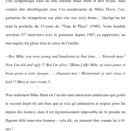
Une sympathique nuée de fans entoure Mike Stern et Bill Evans. Sans
vouloir être désobligeant avec l’ex-saxophoniste de Miles Davis, l’ex-
guitariste du trompettiste use plus vite son stylo feutre… Quelqu’un lui
tend la pochette du 33-tours de “Time In Place” (1988). Votre humble
serviteur (37 interviews avec le guitariste depuis 1987, ça rapproche), un
rien taquin, lui glisse dans le creux de l’oreille :
– Hey Mike, you were young and handsome at that time… – Yeeeeah man !
Now I’m old and ugly !!! But I’m alive !
[Rires.] (
Hé Mike, tu étais jeune et
beau gosse à cette époque… – Ouaaais mec ! Maintenant je suis vieux et
laid !!! Mais je suis vivant !
)
Non seulement Mike Stern est l’un des rares musiciens américains qui goûte
le second degré (il sait bien que je n’ai qu’admiration et respect pour lui
depuis des lustres), mais il est rigoureusement impossible de le prendre en
flagrant délit mauvaise humeur – cela dit, on aimerait être comme lui
à 61
ans
!