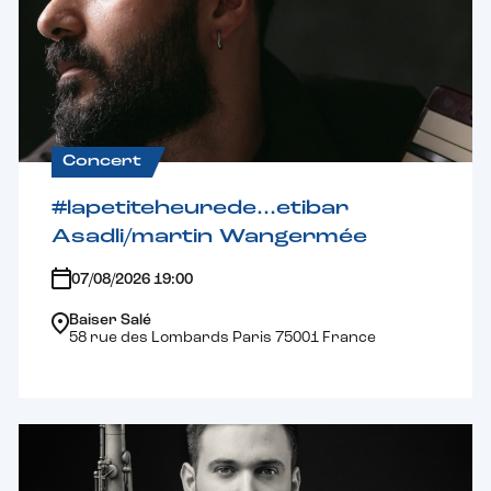
Concert
#lapetiteheurede…etibar
Asadli/martin Wangermée
07/08/2026 19:00
Baiser Salé
58 rue des Lombards Paris 75001 France