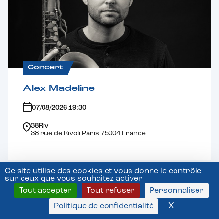
Concert
Alex Madeline
07/08/2026 19:30
38Riv
38 rue de Rivoli Paris 75004 France
Ce site utilise des cookies et vous donne le contrôle
sur ceux que vous souhaitez activer
Voir tous les évènements
Tout accepter
Tout refuser
Personnaliser
X
Masquer l
Politique de confidentialité