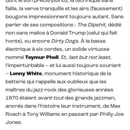
dont le son précis-pointu, la technique sans
faille, la verve tranquille et les airs (faussement)
bougons impressionnent toujours autant. Sans
parler de ses compositions :
The Dipshit
, dédié
non sans malice à Donald Trump (celui qui fait
honte), ou encore
Dirty Dogs
. À la basse
électrique à six cordes, un solide virtuose
nommé
Teymur Phell
. Et,
last but not least
,
l’imperturbable – et lui aussi toujours souriant
–
Lenny White
, monument historique de la
batterie qui rappelle aux oublieux que les
maîtres du jazz-rock des glorieuses années
1970 étaient
avant tout
des grands jazzmen,
ancrés dans l’histoire leur instrument, de Max
Roach à Tony Williams en passant par Philly Joe
Jones.