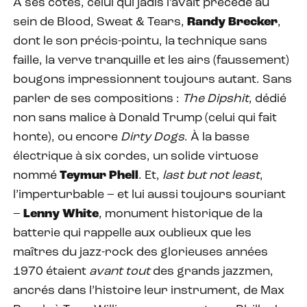
A ses côtés, celui qui jadis l’avait précédé au
sein de Blood, Sweat & Tears,
Randy Brecker
,
dont le son précis-pointu, la technique sans
faille, la verve tranquille et les airs (faussement)
bougons impressionnent toujours autant. Sans
parler de ses compositions :
The Dipshit
, dédié
non sans malice à Donald Trump (celui qui fait
honte), ou encore
Dirty Dogs
. À la basse
électrique à six cordes, un solide virtuose
nommé
Teymur Phell
. Et,
last but not least
,
l’imperturbable – et lui aussi toujours souriant
–
Lenny White
, monument historique de la
batterie qui rappelle aux oublieux que les
maîtres du jazz-rock des glorieuses années
1970 étaient
avant tout
des grands jazzmen,
ancrés dans l’histoire leur instrument, de Max