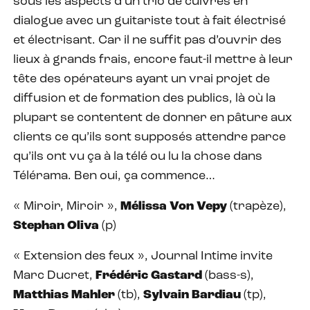
sous les aspects d’un trio de cuivres en
dialogue avec un guitariste tout à fait électrisé
et électrisant. Car il ne suffit pas d’ouvrir des
lieux à grands frais, encore faut-il mettre à leur
tête des opérateurs ayant un vrai projet de
diffusion et de formation des publics, là où la
plupart se contentent de donner en pâture aux
clients ce qu’ils sont supposés attendre parce
qu’ils ont vu ça à la télé ou lu la chose dans
Télérama. Ben oui, ça commence…
« Miroir, Miroir »,
Mélissa Von Vepy
(trapèze),
Stephan Oliva
(p)
« Extension des feux », Journal Intime invite
Marc Ducret,
Frédéric Gastard
(bass-s),
Matthias Mahler
(tb),
Sylvain Bardiau
(tp),