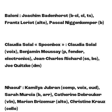
Baloni : Joachim Badenhorst (b-cl, cl, ts),
Frantz Loriot (alto), Pascal Niggenkemper (b)
Claudia Solal « Spoonbox » : Claudia Solal
(voix), Benjamin Moussay (p, fender,
electronics), Jean-Charles Richard (ss, bs),
Joe Quitzke (dm)
Nhaoul’ : Kamilya Jubran (comp, voix, oud),
Sarah Murcia (b, arr), Catherine Debrouker
(vln), Marion Brizemur (alto), Christine Krauz
(cello)