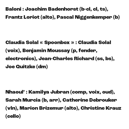
Baloni : Joachim Badenhorst (b-cl, cl, ts),
Frantz Loriot (alto), Pascal Niggenkemper (b)
Claudia Solal « Spoonbox » : Claudia Solal
(voix), Benjamin Moussay (p, fender,
electronics), Jean-Charles Richard (ss, bs),
Joe Quitzke (dm)
Nhaoul’ : Kamilya Jubran (comp, voix, oud),
Sarah Murcia (b, arr), Catherine Debrouker
(vln), Marion Brizemur (alto), Christine Krauz
(cello)