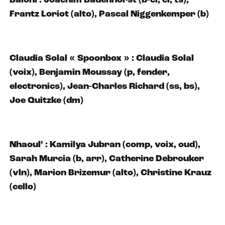
Baloni : Joachim Badenhorst (b-cl, cl, ts),
Frantz Loriot (alto), Pascal Niggenkemper (b)
Claudia Solal « Spoonbox » : Claudia Solal
(voix), Benjamin Moussay (p, fender,
electronics), Jean-Charles Richard (ss, bs),
Joe Quitzke (dm)
Nhaoul’ : Kamilya Jubran (comp, voix, oud),
Sarah Murcia (b, arr), Catherine Debrouker
(vln), Marion Brizemur (alto), Christine Krauz
(cello)