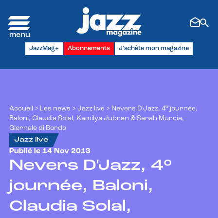
Panneau de gestion des cookies
JazzMag+
Abonnements
J'achète mon magazine
Accueil
>
Les news
>
Jazz live
>
Nevers D'Jazz, 4° journée,
Baloni, Claudia Solal, Kamilya Jubran & Sarah Murcia,
Giornale di Bordo
Jazz live
Publié le 14 Nov 2013
Nevers D'Jazz, 4°
journée, Baloni,
Claudia Solal,