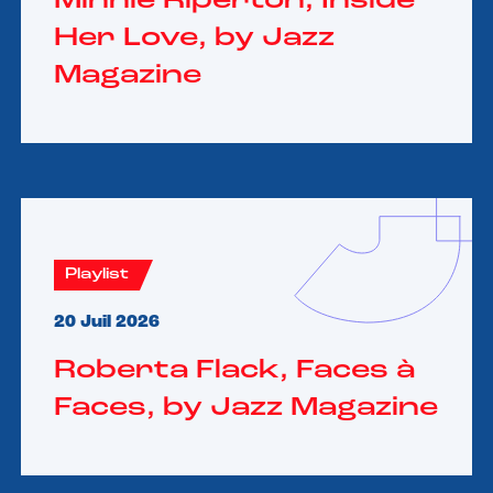
Minnie Riperton, Inside
Her Love, by Jazz
Magazine
Playlist
20 Juil 2026
Roberta Flack, Faces à
Faces, by Jazz Magazine