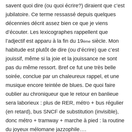
savent quoi dire (ou quoi écrire?) diraient que c’est
jubilatoire. Ce terme ressassé depuis que
lq
ues
décennies décrit assez bien ce que je viens
d’écouter. Les lexicographes rappellent que
l’adjectif est apparu à la fin du 19
siècle.
Mon
ème
habitude est plutôt de
di
re (ou d’écrire)
que c’est
jouissif, même si la joie et la jouissance ne sont
pas du même ressort.
Bref ce fut une très belle
soirée, conclue par un chaleureux rappel, et une
musique encore teintée de blues. De quoi faire
oublier au chroniqueur que le retour en banlieue
sera laborieux : p
lus
de RER, métro
+
bus régulier
(en retard), bus SNCF de substitution (invisible),
donc métro + tramway + marche à pied : la routine
du joyeux mélomane jazzophile….