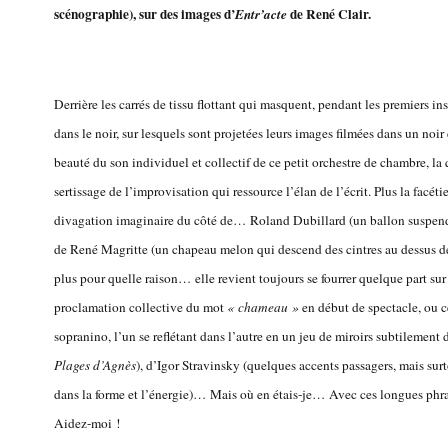
scénographie), sur des images d’
de René Clair.
Entr’acte
Derrière les carrés de tissu flottant qui masquent, pendant les premiers in
dans le noir, sur lesquels sont projetées leurs images filmées dans un noir 
beauté du son individuel et collectif de ce petit orchestre de chambre, la q
sertissage de l’improvisation qui ressource l’élan de l’écrit. Plus la facé
divagation imaginaire du côté de… Roland Dubillard (un ballon suspendu
de René Magritte (un chapeau melon qui descend des cintres au dessus de 
plus pour quelle raison… elle revient toujours se fourrer quelque part s
proclamation collective du mot
« chameau »
en début de spectacle, ou 
sopranino, l’un se reflétant dans l’autre en un jeu de miroirs subtilement
Plages d’Agnès
), d’Igor Stravinsky (quelques accents passagers, mais sur
dans la forme et l’énergie)… Mais où en étais-je… Avec ces longues phr
Aidez-moi !