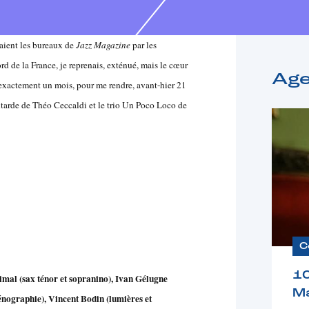
taient les bureaux de
Jazz Magazine
par les
rd de la France, je reprenais, exténué, mais le cœur
Ag
s exactement un mois, pour me rendre, avant-hier 21
utarde de Théo Ceccaldi et le trio Un Poco Loco de
C
1
mal (sax ténor et sopranino), Ivan Gélugne
Ma
cénographie), Vincent Bodin (lumières et