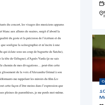
3
3
stants du concert, les visages des musiciens apparus
et blanc aux allures de suaires, surgit d’abord la
ualité du geste et la précision de l’écriture et du
tie que souligne la scénographie et m’incite à une
 qui éclate sous un coup de baguette de Satche),
la tête de Gélugne), d’Agnès Varda (je ne sais
ur le chemin de mes divagations… peut-être cette
ce glissement de la voix d’Alexandra Grimal à son
 déformants me rappelant les miroirs du film
Les
C
tout cette façon d’être moins dans l’expression que
1
ases pleines de parenthèses, je me perds moi-même.
Ma