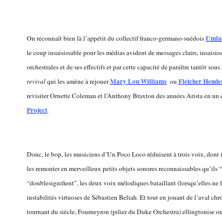
Umla
On reconnaît bien là l’appétit du collectif franco-germano-suédois
le coup insaisissable pour les médias avident de messages clairs, insaisis
orchestrales et de ses effectifs et par cette capacité de paraître tantôt sou
Mary Lou Williams
Fletcher Hende
revival
qui les amène à rejouer
ou
revisiter Ornette Coleman et l’Anthony Braxton des années Arista en un
Project
.
Donc, le bop, les musiciens d’Un Poco Loco réduisent à trois voix, dont 
les remonter en merveilleux petits objets sonores reconnaissables qu’ils
“doublesignifient”, les deux voix mélodiques bataillant (lorsqu’elles ne le
instabilités virtuoses de Sébastien Beliah. Et tout en jouant de l’aval c
tournant du siècle, Fourneyron (pilier du Duke Orchestra) ellingtonise o