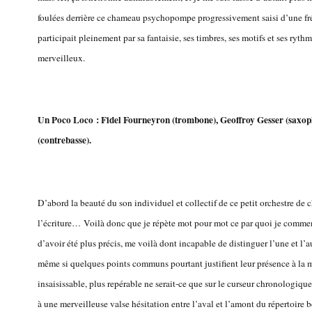
foulées derrière ce chameau psychopompe progressivement saisi d’une fré
participait pleinement par sa fantaisie, ses timbres, ses motifs et ses ryth
merveilleux.
Un Poco Loco : Fidel Fourneyron (trombone), Geoffroy Gesser (saxopho
(contrebasse).
D’abord la beauté du son individuel et collectif de ce petit orchestre de c
l’écriture… Voilà donc que je répète mot pour mot ce par quoi je comme
d’avoir été plus précis, me voilà dont incapable de distinguer l’une et l’au
même si quelques points communs pourtant justifient leur présence à la m
insaisissable, plus repérable ne serait-ce que sur le curseur chronologique,
à une merveilleuse valse hésitation entre l’aval et l’amont du répertoire 