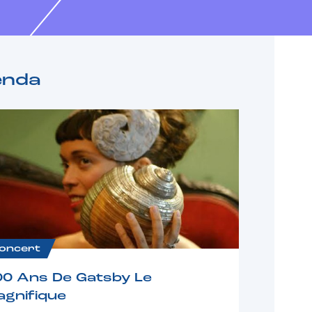
enda
oncert
00 Ans De Gatsby Le
gnifique