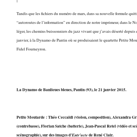
Tandis que les fichiers du numéro de mars, dans sa nouvelle formule quit
“autoroutes de l’information” en direction de notre imprimeur, dans le No
léger, les chemins buissonniers du jazz vivant que j’avais déserté depui
janvier, à la Dynamo de Pantin où se produisaient le quartette Petite Mo
Fidel Fourneyron.
La Dynamo de Banlieues bleues, Pantin (93), le 21 janvier 2015.
Petite Moutarde : Théo Ceccaldi (violon, composition), Alexandra Gri
(contrebasse), Florian Satche (batterie), Jean-Pascal Retel (vidéo et s
scénographie), sur des images d’
de René Clair.
Entr’acte