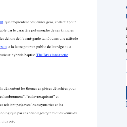
ut
que fréquentent ces jeunes gens, collectif pour
sable par le caractère polymorphe de ses formules
s les dehors de l’avant-garde tantôt dans une attitude
rson
à la lettre pour un public de leur âge ou à
The Braxtonornette
 curieux hybride baptisé
ils démontent les thèmes en pièces détachées pour
 “calembournent”, “cadavrexquisent” et
s relaient pas) avec les assymétries et les
hronologique par ces bricolages rythmiques venus du
u plus préc