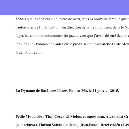
Tandis que les fichiers du numéro de mars, dans sa nouvelle formule quit
“autoroutes de l’information” en direction de notre imprimeur, dans le No
léger, les chemins buissonniers du jazz vivant que j’avais déserté depui
janvier, à la Dynamo de Pantin où se produisaient le quartette Petite Mo
Fidel Fourneyron.
La Dynamo de Banlieues bleues, Pantin (93), le 21 janvier 2015.
Petite Moutarde : Théo Ceccaldi (violon, composition), Alexandra Gri
(contrebasse), Florian Satche (batterie), Jean-Pascal Retel (vidéo et s