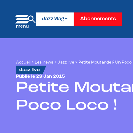
Panneau de gestion des cookies
JazzMag+
Abonnements
Accueil
>
Les news
>
Jazz live
>
Petite Moutarde ? Un Poco 
Jazz live
Publié le 23 Jan 2015
Petite Mouta
Poco Loco !