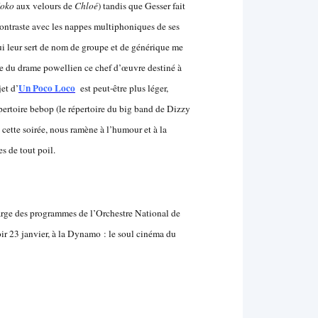
oko
aux velours de
Chloé
) tandis que Gesser fait
 contraste avec les nappes multiphoniques de ses
i leur sert de nom de groupe et de générique me
aie du drame powellien ce chef d’œuvre destiné à
Un Poco Loco
et d’
est peut-être plus léger,
épertoire bebop (le répertoire du big band de Dizzy
 cette soirée, nous ramène à l’humour et à la
s de tout poil.
arge des programmes de l’Orchestre National de
r 23 janvier, à la Dynamo : le soul cinéma du