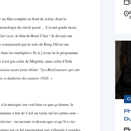
3
3
e un film complet en fond de scène, dont la
hronologie du siècle passé… L’avant-garde russe,
Entr’acte
, le film de René Clair ! Je devrais me
ne connaissent pas le solo de King Oliver sur
r dans les multiplex). Et si j’avais lu le programme
 n’est pas celui de Magritte, mais celui d’Erik
 Plateau ayant pour thème “Les Réalisateurs qui ont
te et dadaïste des années 1920. »
C
e à la musique (on voit bien ce que ça donne, le
Ph
aine a fait de l’œil un tyran sur les autres sens –
D
clavier – ne raconte ci-dessus que ce qu’il a vu),
happer par ce fol enterrement qui s’ébranle à grandes