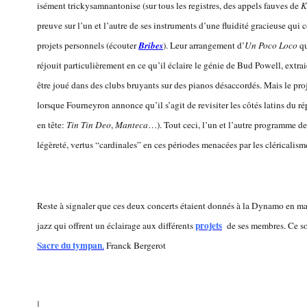
isément trickysamnantonise (sur tous les registres, des appels fauves de
K
preuve sur l’un et l’autre de ses instruments d’une fluidité gracieuse qui
projets personnels (écouter
Bribes
). Leur arrangement d’
Un Poco Loco
qu
réjouit particulièrement en ce qu’il éclaire le génie de Bud Powell, extr
être joué dans des clubs bruyants sur des pianos désaccordés. Mais le proj
lorsque Fourneyron annonce qu’il s’agit de revisiter les côtés latins du r
en tête:
Tin Tin Deo
,
Manteca
…). Tout ceci, l’un et l’autre programme de
légèreté, vertus “cardinales” en ces périodes menacées par les cléricalisme
Reste à signaler que ces deux concerts étaient donnés à la Dynamo en m
projets
jazz qui offrent un éclairage aux différents
de ses membres. Ce soi
Sacre du tympan
.
Franck Bergerot
|