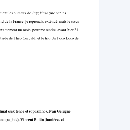
taient les bureaux de
Jazz Magazine
par les
rd de la France, je reprenais, exténué, mais le cœur
s exactement un mois, pour me rendre, avant-hier 21
utarde de Théo Ceccaldi et le trio Un Poco Loco de
mal (sax ténor et sopranino), Ivan Gélugne
cénographie), Vincent Bodin (lumières et