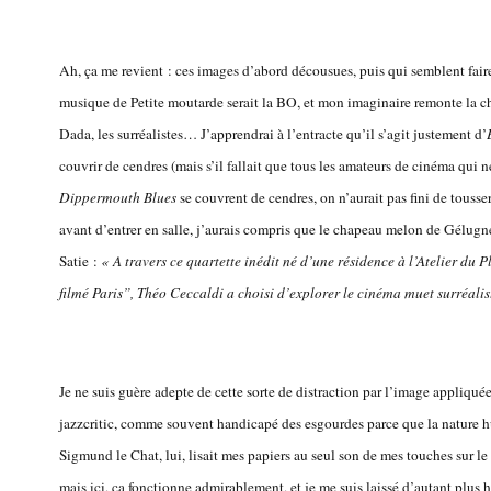
Ah, ça me revient : ces images d’abord décousues, puis qui semblent fair
musique de Petite moutarde serait la BO, et mon imaginaire remonte la c
Dada, les surréalistes… J’apprendrai à l’entracte qu’il s’agit justement d’
couvrir de cendres (mais s’il fallait que tous les amateurs de cinéma qui 
Dippermouth Blues
se couvrent de cendres, on n’aurait pas fini de tousse
avant d’entrer en salle, j’aurais compris que le chapeau melon de Gélugne
Satie :
« A travers ce quartette inédit né d’une résidence à l’Atelier du
filmé Paris”, Théo Ceccaldi a choisi d’explorer le cinéma muet surréalis
Je ne suis guère adepte de cette sorte de distraction par l’image appliqué
jazzcritic, comme souvent handicapé des esgourdes parce que la nature hum
Sigmund le Chat, lui, lisait mes papiers au seul son de mes touches sur le 
mais ici, ça fonctionne admirablement, et je me suis laissé d’autant plus 