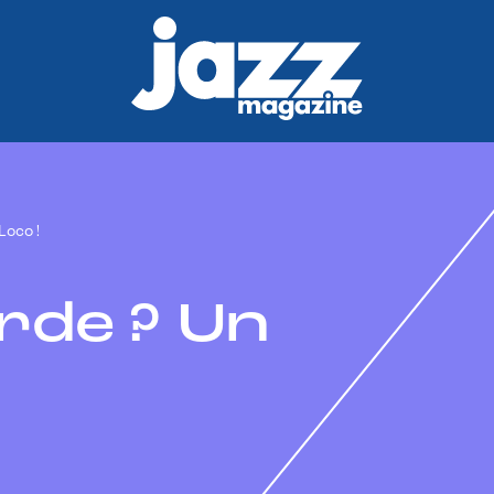
Loco !
rde ? Un