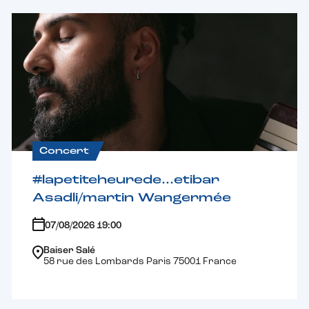
Concert
#lapetiteheurede…etibar
Asadli/martin Wangermée
07/08/2026 19:00
Baiser Salé
58 rue des Lombards Paris 75001 France