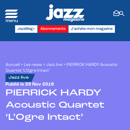
Panneau de gestion des cookies
JazzMag+
Abonnements
J'achète mon magazine
Accueil
>
Les news
>
Jazz live
>
PIERRICK HARDY Acoustic
Quartet ‘L’Ogre Intact’
Jazz live
Publié le 29 Nov 2019
PIERRICK HARDY
Acoustic Quartet
‘L’Ogre Intact’