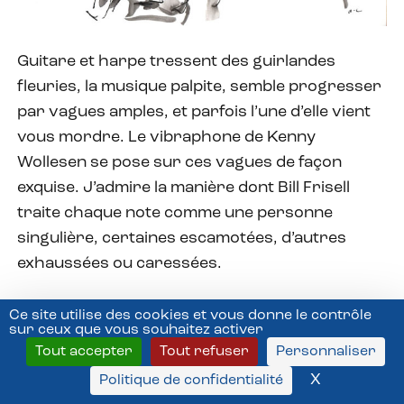
Guitare et harpe tressent des guirlandes
fleuries, la musique palpite, semble progresser
par vagues amples, et parfois l’une d’elle vient
vous mordre. Le vibraphone de Kenny
Wollesen se pose sur ces vagues de façon
exquise. J’admire la manière dont Bill Frisell
traite chaque note comme une personne
singulière, certaines escamotées, d’autres
exhaussées ou caressées.
Ce site utilise des cookies et vous donne le contrôle
sur ceux que vous souhaitez activer
Jack Quartet avec Chris Otto (violon), Austin
Tout accepter
Tout refuser
Personnaliser
Wulliman (violon), John Pickford Richards
X
Masquer l
Politique de confidentialité
(violon alto), Jay Campbell (violoncelle), The