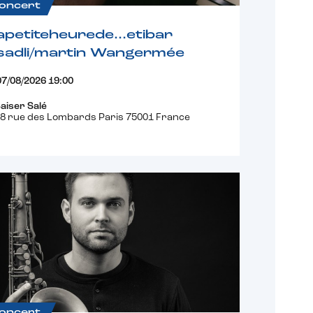
oncert
apetiteheurede…etibar
sadli/martin Wangermée
07/08/2026 19:00
aiser Salé
8 rue des Lombards Paris 75001 France
oncert