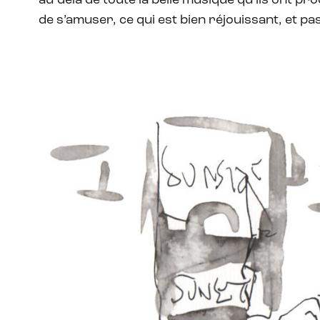
au-delà de toute la belle musique qu’ils ont pro
de s’amuser, ce qui est bien réjouissant, et pa