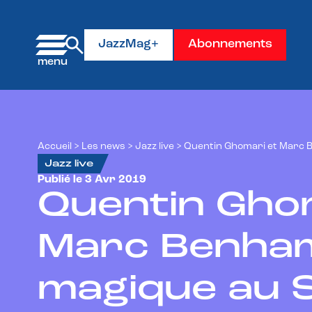
Panneau de gestion des cookies
JazzMag+
Abonnements
Accueil
>
Les news
>
Jazz live
>
Quentin Ghomari et Marc 
Jazz live
Publié le 3 Avr 2019
Quentin Gho
Marc Benham
magique au 