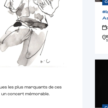
C
#l
A
B
5
ques les plus marquants de ces
t un concert mémorable.
C