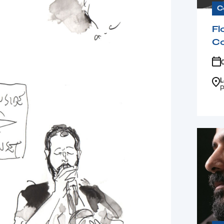
C
Fl
C
L
P