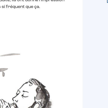
duite, ils ont donné l’impression
s si fréquent que ça.