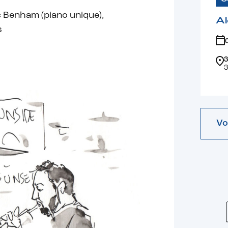
 Benham (piano unique),
Al
s
3
3
Vo