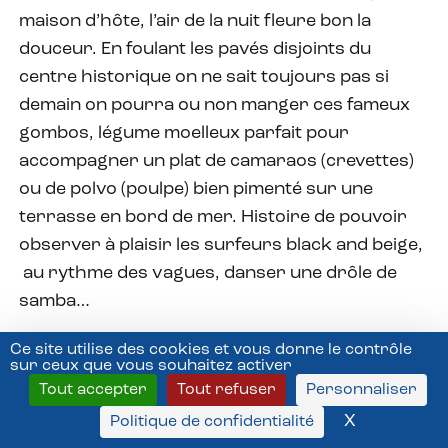
maison d’hôte, l’air de la nuit fleure bon la
douceur. En foulant les pavés disjoints du
centre historique on ne sait toujours pas si
demain on pourra ou non manger ces fameux
gombos, légume moelleux parfait pour
accompagner un plat de camaraos (crevettes)
ou de polvo (poulpe) bien pimenté sur une
terrasse en bord de mer. Histoire de pouvoir
observer à plaisir les surfeurs black and beige,
au rythme des vagues, danser une drôle de
samba…
Ce site utilise des cookies et vous donne le contrôle
Robert Latxague
sur ceux que vous souhaitez activer
|
Tout accepter
Tout refuser
Personnaliser
X
Masquer l
Politique de confidentialité
Les murs, les graphs, les façades, les églises -