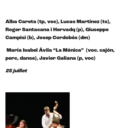
Alba Careta (tp, voc), Lucas Martínez (ts),
Roger Santacana i Hervadq (p), Giuseppe
Campisi (b), Josep Cordobés (dm)
María Isabel Ávila “La Mónica”
(voc. cajón,
perc, danse), Javier Galiana (p, voc)
25 juillet