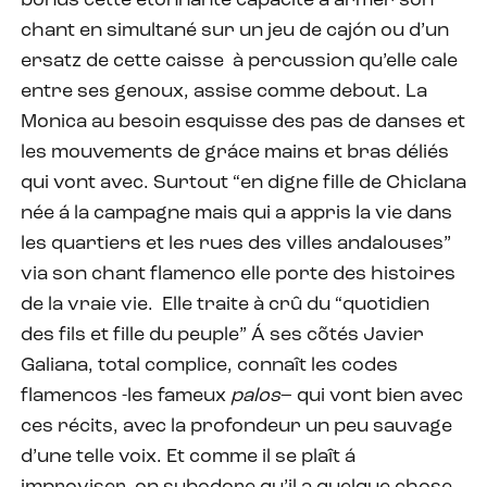
bonus cette étonnante capacité à armer son
chant en simultané sur un jeu de cajón ou d’un
ersatz de cette caisse à percussion qu’elle cale
entre ses genoux, assise comme debout. La
Monica au besoin esquisse des pas de danses et
les mouvements de gráce mains et bras déliés
qui vont avec. Surtout “en digne fille de Chiclana
née á la campagne mais qui a appris la vie dans
les quartiers et les rues des villes andalouses”
via son chant flamenco elle porte des histoires
de la vraie vie.
Elle traite à crû du “quotidien
des fils et fille du peuple” Á ses cõtés Javier
Galiana, total complice, connaît les codes
flamencos -les fameux
palos
– qui vont bien avec
ces récits, avec la profondeur un peu sauvage
d’une telle voix. Et comme il se plaît á