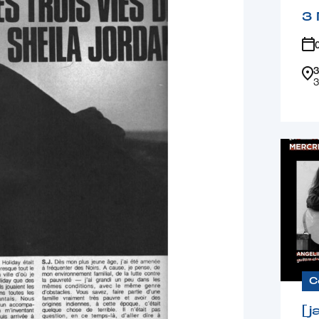
3 
3
3
C
[j