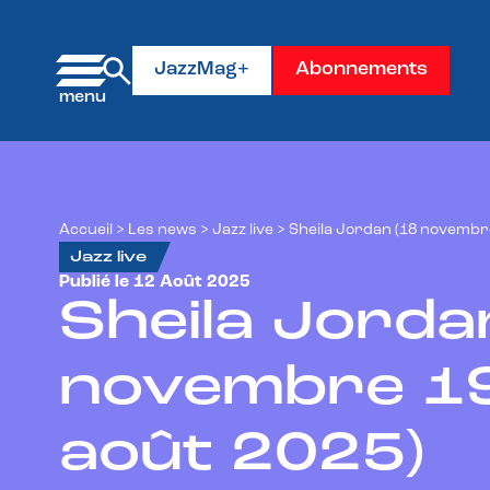
Panneau de gestion des cookies
JazzMag+
Abonnements
Accueil
>
Les news
>
Jazz live
>
Sheila Jordan (18 novembre
Jazz live
Publié le 12 Août 2025
Sheila Jorda
novembre 19
août 2025)