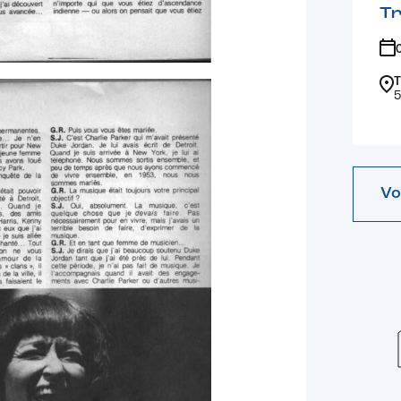
Tr
T
5
Vo