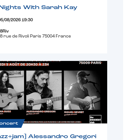
Nights With Sarah Kay
05/08/2026 19:30
8Riv
8 rue de Rivoli Paris 75004 France
oncert
azz+jam] Alessandro Gregori