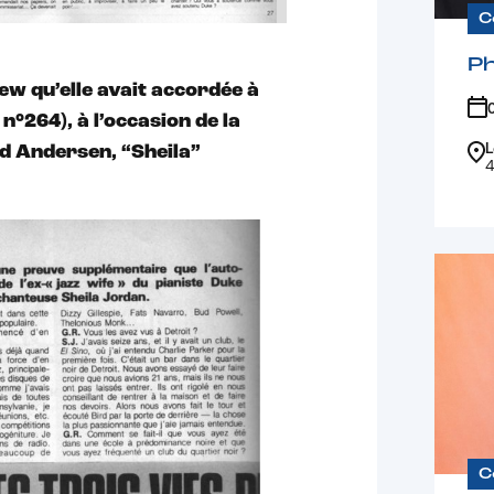
C
Ph
view qu’elle avait accordée à
n°264), à l’occasion de la
L
ld Andersen, “Sheila”
4
C