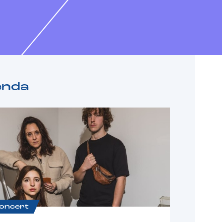
enda
oncert