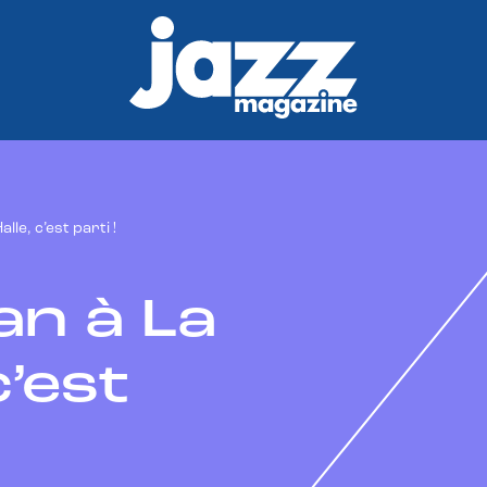
le, c’est parti !
an à La
c’est