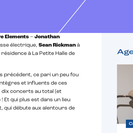
ve Elements
–
Jonathan
asse électrique,
Sean Rickman
à
Ag
résidence à La Petite Halle de
ans précédent, ce pari un peu fou
intègres et influents de ces
, dix concerts au total (et
 Et qui plus est dans un lieu
t, qui débute aux alentours de
C