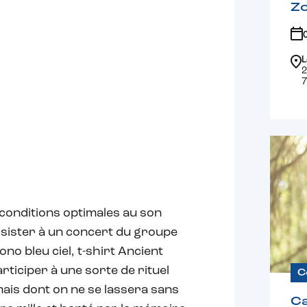
Z
L
2
7
onditions optimales au son
assister à un concert du groupe
ono bleu ciel, t-shirt Ancient
ticiper à une sorte de rituel
C
ais dont on ne se lassera sans
Ca