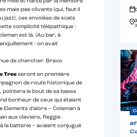
re mille et hanté par la mémoire
-mais-pas-clivants (qui, faut-il
u jazz), ces envolées de scats
3
3
tte complicité télépathique :
leman est là. (Au bar, à
ranquillement : on avait
tinue de chercher. Bravo.
o Tree
seront en première
ompagnon de route historique de
, pointera le bout de sa basse
rand bonheur de ceux qui étaient
e Elements d’alors – Coleman à
C
man aux claviers, Reggie
#
à la batterie – avaient conjugué
Ca