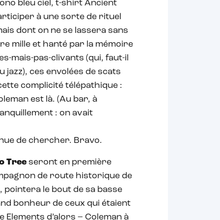
ono bleu ciel, t-shirt Ancient
ticiper à une sorte de rituel
ais dont on ne se lassera sans
re mille et hanté par la mémoire
-mais-pas-clivants (qui, faut-il
u jazz), ces envolées de scats
tte complicité télépathique :
leman est là. (Au bar, à
ranquillement : on avait
tinue de chercher. Bravo.
o Tree
seront en première
ompagnon de route historique de
, pointera le bout de sa basse
rand bonheur de ceux qui étaient
e Elements d’alors – Coleman à