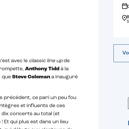
B
5
Vo
c’est avec le
classic line up
de
trompette,
Anthony Tidd
à la
– que
Steve Coleman
a inauguré
ans précédent, ce pari un peu fou
intègres et influents de ces
, dix concerts au total (et
 Et qui plus est dans un lieu