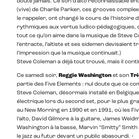
doute jamais. Ce son d’alto reconnaissable ent
(vive) de Charlie Parker, ces grooves complexes
le rappeler, ont changé le cours de l’histoire d
rythmiques aux vertus ludico-pédagogiques, ce
tout ce qu’on aime dans la musique de Steve Co
l’entracte, l’altiste et ses sidemen devisaient t
l’impression que la musique continuait.)
Steve Coleman a déjà tout trouvé, mais il con
Ce samedi soir,
Reggie Washington
et son
Tri
partie des Five Elements : nul doute que ce c
Steve Coleman, désormais installé en Belgique
électrique lors du second set, pour le plus g
au New Morning en 1990 et en 1991, où les Fiv
l’alto, David Gilmore à la guitare, James Weid
Washington à la basse, Marvin “Smitty” Smith 
le jazz au futur devant un public abasourdi. •