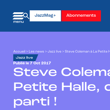
Panneau de gestion des cookies
JazzMag+
Abonnements
Accueil
>
Les news
>
Jazz live
>
Steve Coleman à La Petite Hal
Jazz live
Publié le 7 Oct 2017
Steve Colem
Petite Halle, 
parti !