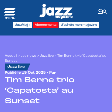
Panneau de gestion des cookies
JazzMag+
Abonnements
J'achète mon magazine
Accueil
>
Les news
>
Jazz live
>
Tim Berne trio ‘Capatosta’ au
Sunset
Jazz live
Publié le 19 Oct 2025 • Par
Xavier Prévost
Tim Berne trio
‘Capatosta’ au
Sunset