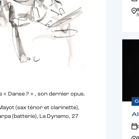
B
5
e « Danse ? » , son dernier opus.
C
yot (sax ténor et clarinette),
Al
rpa (batterie), La Dynamo, 27
3