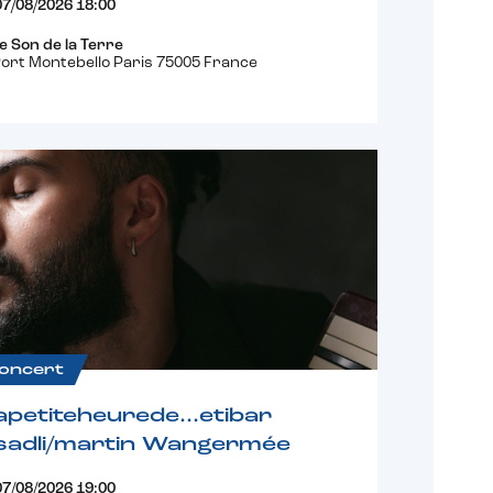
07/08/2026 18:00
e Son de la Terre
ort Montebello Paris 75005 France
oncert
apetiteheurede…etibar
sadli/martin Wangermée
07/08/2026 19:00