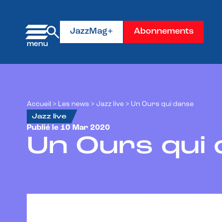
Panneau de gestion des cookies
JazzMag+
Abonnements
Accueil
>
Les news
>
Jazz live
>
Un Ours qui danse
Jazz live
Publié le 10 Mar 2020
Un Ours qui