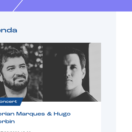
enda
oncert
orian Marques & Hugo
orbin