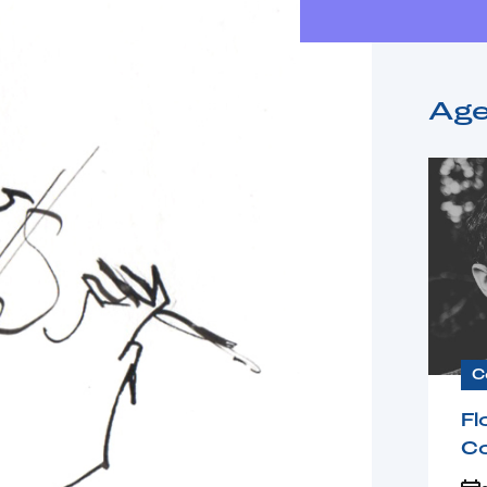
Ag
C
Fl
C