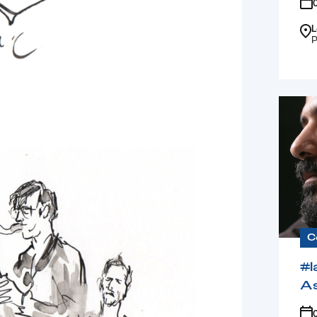
L
P
C
#l
A