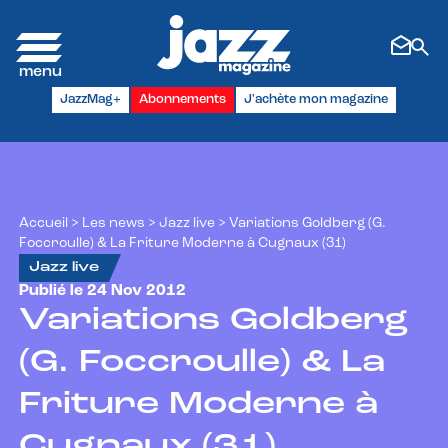
Panneau de gestion des cookies
JazzMag+
Abonnements
J'achète mon magazine
Accueil
>
Les news
>
Jazz live
>
Variations Goldberg (G.
Foccroulle) & La Friture Moderne à Cugnaux (31)
Jazz live
Publié le 24 Nov 2012
Variations Goldberg
(G. Foccroulle) & La
Friture Moderne à
Cugnaux (31)