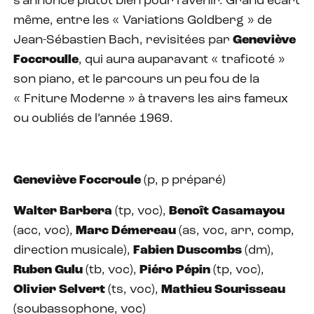
s’annonce plutôt bien pour l’avenir. Grand écart
même, entre les « Variations Goldberg » de
Jean-Sébastien Bach, revisitées par
Geneviève
Foccroulle
, qui aura auparavant « traficoté »
son piano, et le parcours un peu fou de la
« Friture Moderne » à travers les airs fameux
ou oubliés de l’année 1969.
Geneviève Foccroule
(p, p préparé)
Walter Barbera
(tp, voc),
Benoît Casamayou
(acc, voc),
Marc Démereau
(as, voc, arr, comp,
direction musicale),
Fabien Duscombs
(dm),
Ruben Gulu
(tb, voc),
Piéro Pépin
(tp, voc),
Olivier Selvert
(ts, voc),
Mathieu Sourisseau
(soubassophone, voc)