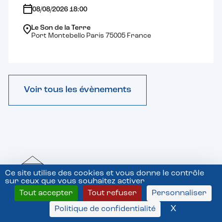
08/08/2026 18:00
Le Son de la Terre
Port Montebello Paris 75005 France
Voir tous les évènements
Ce site utilise des cookies et vous donne le contrôle
sur ceux que vous souhaitez activer
Tout accepter
Tout refuser
Personnaliser
X
Masquer l
Ne manquez rien des
Politique de confidentialité