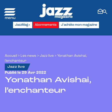
Panneau de gestion des cookies
JazzMag+
Abonnements
J'achète mon magazine
Accueil
>
Les news
>
Jazz live
>
Yonathan Avishai,
l’enchanteur
Jazz live
Publié le 29 Avr 2022
Yonathan Avishai,
l’enchanteur