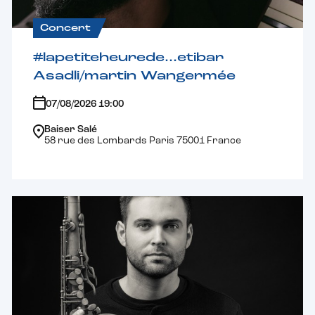
Concert
#lapetiteheurede…etibar
Asadli/martin Wangermée
07/08/2026 19:00
Baiser Salé
58 rue des Lombards Paris 75001 France