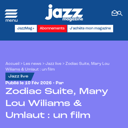
Panneau de gestion des cookies
JazzMag+
Abonnements
J'achète mon magazine
Accueil
>
Les news
>
Jazz live
>
Zodiac Suite, Mary Lou
Wiliams & Umlaut : un film
Jazz live
Publié le 10 Fév 2026 • Par
Xavier Prévost
Zodiac Suite, Mary
Lou Wiliams &
Umlaut : un film