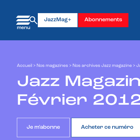
Panneau de gestion des cookies
JazzMag+
Abonnements
Accueil
>
Nos magazines
>
Nos archives Jazz magazine
>
J
Jazz Magazin
Février 201
Je m'abonne
Acheter ce numéro