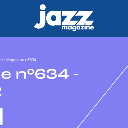
azz Magazine n°634
e n°634 -
2