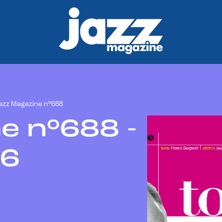
azz Magazine n°688
e n°688 -
16