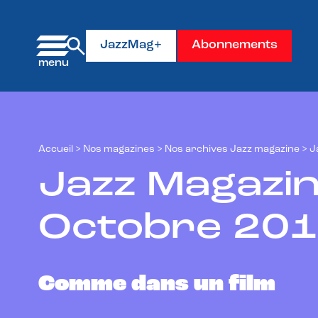
Panneau de gestion des cookies
JazzMag+
Abonnements
Accueil
>
Nos magazines
>
Nos archives Jazz magazine
>
J
Jazz Magazin
Octobre 20
Comme dans un film