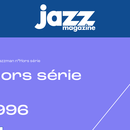
azzman n°Hors série
ors série
996