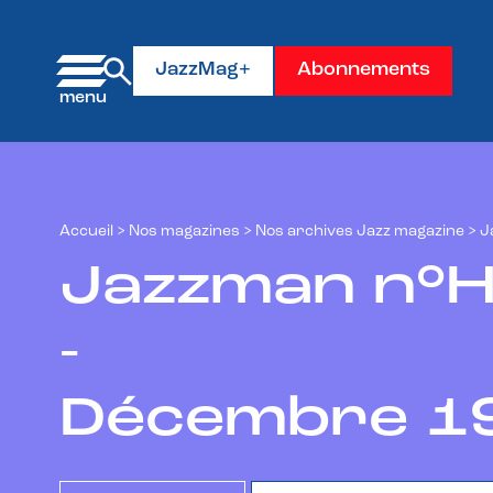
Panneau de gestion des cookies
JazzMag+
Abonnements
Accueil
>
Nos magazines
>
Nos archives Jazz magazine
>
J
Jazzman n°H
-
Décembre 1